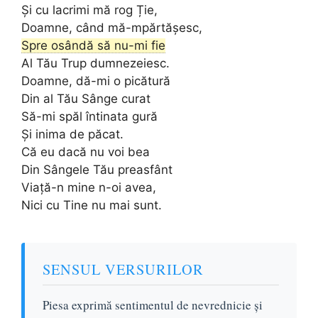
Și cu lacrimi mă rog Ție,
Doamne, când mă-mpărtășesc,
Spre osândă să nu-mi fie
Al Tău Trup dumnezeiesc.
Doamne, dă-mi o picătură
Din al Tău Sânge curat
Să-mi spăl întinata gură
Și inima de păcat.
Că eu dacă nu voi bea
Din Sângele Tău preasfânt
Viață-n mine n-oi avea,
Nici cu Tine nu mai sunt.
SENSUL VERSURILOR
Piesa exprimă sentimentul de nevrednicie și