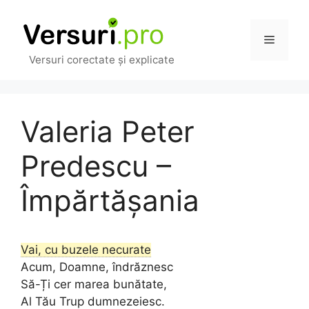
Sari
la
Meniu
conținut
Versuri corectate și explicate
Valeria Peter
Predescu –
Împărtășania
Vai, cu buzele necurate
Acum, Doamne, îndrăznesc
Să-Ți cer marea bunătate,
Al Tău Trup dumnezeiesc.