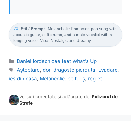
Stil / Prompt:
Melancholic Romanian pop song with
acoustic guitar, soft drums, and a male vocalist with a
longing voice. Vibe: Nostalgic and dreamy.
Categorii
Daniel Iordachioae feat What's Up
Etichete
Așteptare
,
dor
,
dragoste pierduta
,
Evadare
,
ies din casa
,
Melancolic
,
pe furiș
,
regret
Versuri corectate și adăugate de:
Polizorul de
Strofe