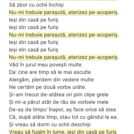
Să zbor cu ochii închiși
Nu-mi trebuie parașută, aterizez pe-acoperiș
.
Ieși din casă pe furiș
Ieși din casă pe furiș
Nu-mi trebuie parașută, aterizez pe-acoperiș
.
Ieși din casă pe furiș
Ieși din casă pe furiș
Nu-mi trebuie parașută, aterizez pe-acoperiș
.
Văd în jurul meu povești multe
Da’ cine are timp să le mai asculte
Alergăm, pierdem din vedere multe
Ne certăm pe două vorbe urâte.
Și-am trecut de-atâtea ori prin clipe grele
Și mi-a părut atât de rău de vorbele mele
De-aș da timpu’ înapoi, aș face orice să stea
Că, după atâta timp, stau tot cu gândul la ea.
Și vreau să dorm cu ochii deschiși
Vreau să fugim în lume, ieși din casă pe furiș