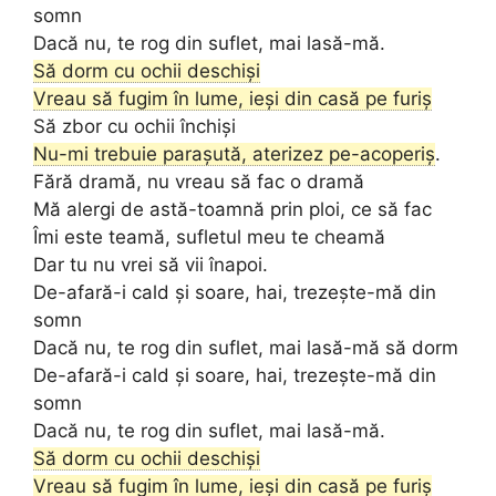
somn
Dacă nu, te rog din suflet, mai lasă-mă.
Să dorm cu ochii deschiși
Vreau să fugim în lume, ieși din casă pe furiș
Să zbor cu ochii închiși
Nu-mi trebuie parașută, aterizez pe-acoperiș
.
Fără dramă, nu vreau să fac o dramă
Mă alergi de astă-toamnă prin ploi, ce să fac
Îmi este teamă, sufletul meu te cheamă
Dar tu nu vrei să vii înapoi.
De-afară-i cald și soare, hai, trezește-mă din
somn
Dacă nu, te rog din suflet, mai lasă-mă să dorm
De-afară-i cald și soare, hai, trezește-mă din
somn
Dacă nu, te rog din suflet, mai lasă-mă.
Să dorm cu ochii deschiși
Vreau să fugim în lume, ieși din casă pe furiș