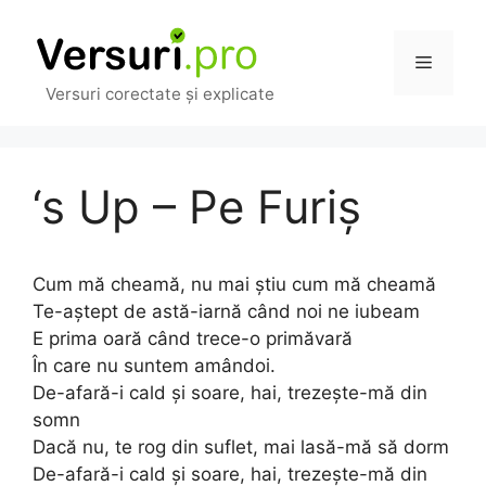
Sari
la
Meniu
conținut
Versuri corectate și explicate
‘s Up – Pe Furiș
Cum mă cheamă, nu mai știu cum mă cheamă
Te-aștept de astă-iarnă când noi ne iubeam
E prima oară când trece-o primăvară
În care nu suntem amândoi.
De-afară-i cald și soare, hai, trezește-mă din
somn
Dacă nu, te rog din suflet, mai lasă-mă să dorm
De-afară-i cald și soare, hai, trezește-mă din