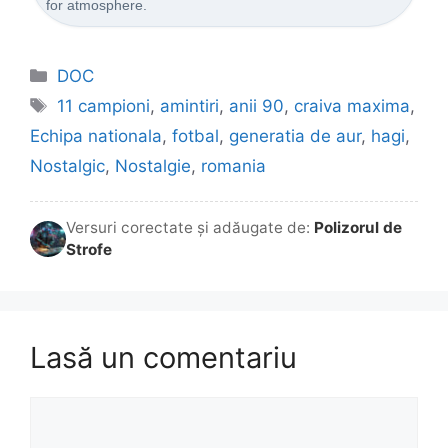
for atmosphere.
Categorii
DOC
Etichete
11 campioni
,
amintiri
,
anii 90
,
craiva maxima
,
Echipa nationala
,
fotbal
,
generatia de aur
,
hagi
,
Nostalgic
,
Nostalgie
,
romania
Versuri corectate și adăugate de:
Polizorul de
Strofe
Lasă un comentariu
Comentariu