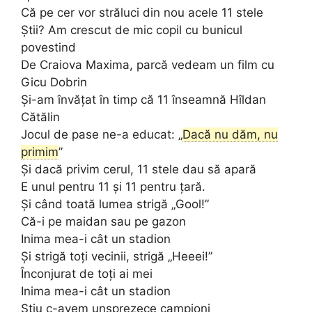
Că pe cer vor străluci din nou acele 11 stele
Știi? Am crescut de mic copil cu bunicul
povestind
De Craiova Maxima, parcă vedeam un film cu
Gicu Dobrin
Și-am învățat în timp că 11 înseamnă Hîldan
Cătălin
Jocul de pase ne-a educat: „
Dacă nu dăm, nu
primim
”
Și dacă privim cerul, 11 stele dau să apară
E unul pentru 11 și 11 pentru țară.
Și când toată lumea strigă „Gool!”
Că-i pe maidan sau pe gazon
Inima mea-i cât un stadion
Și strigă toți vecinii, strigă „Heeei!”
Înconjurat de toți ai mei
Inima mea-i cât un stadion
Știu c-avem unsprezece campioni