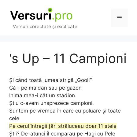
Sari
la
Meniu
conținut
Versuri corectate și explicate
‘s Up – 11 Campioni
Și când toată lumea strigă „Gool!”
Că-i pe maidan sau pe gazon
Inima mea-i cât un stadion
Știu c-avem unsprezece campioni.
Suntem pe vremea în care cu poluare și toate
cele
Pe cerul întregii țări străluceau doar 11 stele
Știi? De-atunci îl comparau pe Hagi cu Pele