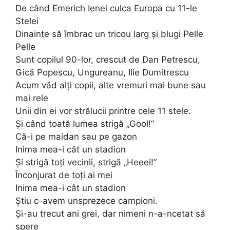
De când Emerich Ienei culca Europa cu 11-le
Stelei
Dinainte să îmbrac un tricou larg și blugi Pelle
Pelle
Sunt copilul 90-lor, crescut de Dan Petrescu,
Gică Popescu, Ungureanu, Ilie Dumitrescu
Acum văd alți copii, alte vremuri mai bune sau
mai rele
Unii din ei vor strălucii printre cele 11 stele.
Și când toată lumea strigă „Gool!”
Că-i pe maidan sau pe gazon
Inima mea-i cât un stadion
Și strigă toți vecinii, strigă „Heeei!”
Înconjurat de toți ai mei
Inima mea-i cât un stadion
Știu c-avem unsprezece campioni.
Și-au trecut ani grei, dar nimeni n-a-ncetat să
spere