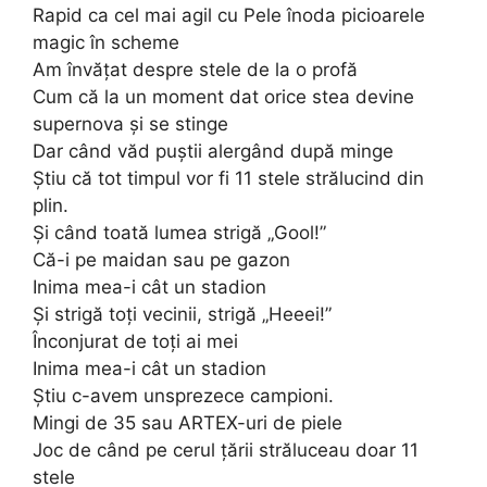
Rapid ca cel mai agil cu Pele înoda picioarele
magic în scheme
Am învățat despre stele de la o profă
Cum că la un moment dat orice stea devine
supernova și se stinge
Dar când văd puștii alergând după minge
Știu că tot timpul vor fi 11 stele strălucind din
plin.
Și când toată lumea strigă „Gool!”
Că-i pe maidan sau pe gazon
Inima mea-i cât un stadion
Și strigă toți vecinii, strigă „Heeei!”
Înconjurat de toți ai mei
Inima mea-i cât un stadion
Știu c-avem unsprezece campioni.
Mingi de 35 sau ARTEX-uri de piele
Joc de când pe cerul țării străluceau doar 11
stele