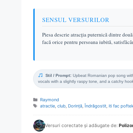
SENSUL VERSURILOR
Piesa descrie atracția puternică dintre două
facă orice pentru persoana iubită, satisfăcâ
Stil / Prompt:
Upbeat Romanian pop song with a
vocals with a slightly raspy tone, and a catchy hoo
Categorii
Raymond
Etichete
atractie
,
club
,
Dorință
,
Îndrăgostit
,
iti fac poftel
Versuri corectate și adăugate de:
Polizo