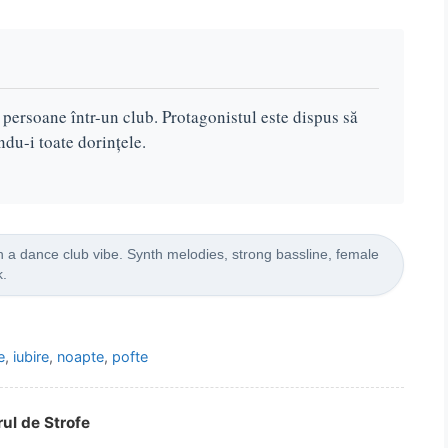
 persoane într-un club. Protagonistul este dispus să
ndu-i toate dorințele.
 dance club vibe. Synth melodies, strong bassline, female
k.
e
,
iubire
,
noapte
,
pofte
rul de Strofe