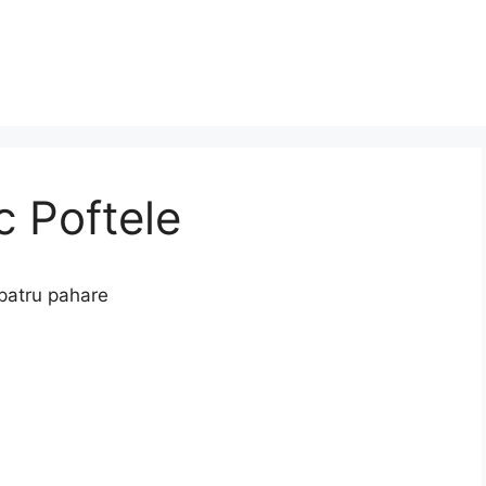
c Poftele
 patru pahare