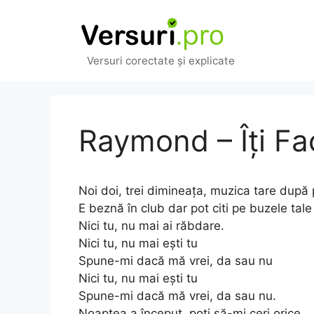
Sari
la
conținut
Versuri corectate și explicate
Raymond – Îți Fa
Noi doi, trei dimineața, muzica tare după
E beznă în club dar pot citi pe buzele tale
Nici tu, nu mai ai răbdare.
Nici tu, nu mai ești tu
Spune-mi dacă mă vrei, da sau nu
Nici tu, nu mai ești tu
Spune-mi dacă mă vrei, da sau nu.
Noaptea a început, poți să-mi ceri orice