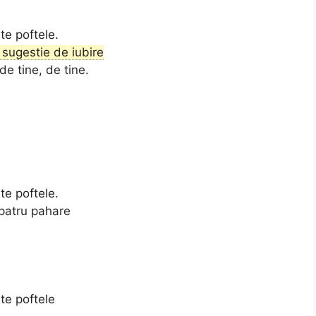
ate poftele.
 sugestie de iubire
e tine, de tine.
ate poftele.
 patru pahare
ate poftele