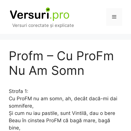
Sari
la
Meniu
conținut
Versuri corectate și explicate
Profm – Cu ProFm
Nu Am Somn
Strofa 1:
Cu ProFM nu am somn, ah, decât dacă-mi dai
somnifere,
Și cum nu iau pastile, sunt Vintilă, dau o bere
Beau în cinstea ProFM că bagă mare, bagă
bine,