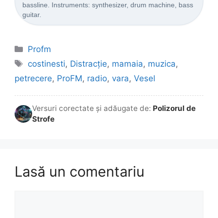
bassline. Instruments: synthesizer, drum machine, bass
guitar.
Categorii
Profm
Etichete
costinesti
,
Distracție
,
mamaia
,
muzica
,
petrecere
,
ProFM
,
radio
,
vara
,
Vesel
Versuri corectate și adăugate de:
Polizorul de
Strofe
Lasă un comentariu
Comentariu