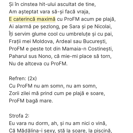
Și în cinstea hit-ului ascultat de tine,
Am așteptat vara să-și facă vraja,
E caterincă maximă
cu ProFM acum pe plajă,
Ai alarmă pe șezlong, pe Sara și pe Nicolai,
Îți servim glume cool cu umbreluțe și cu pai,
Frații mei Moldova, Ardeal sau București,
ProFM e peste tot din Mamaia-n Costinești,
Paharul sus Nono, că mie-mi place să torn,
Nu de altceva cu ProFM.
Refren: (2x)
Cu ProFM nu am somn, nu am somn,
Zorii zilei mă prind cum pe plajă e soare,
ProFM bagă mare.
Strofa 2:
Eu vara nu dorm, ah, și nu am nici o vină,
Că Mădălina-i sexy, stă la soare, la piscină,