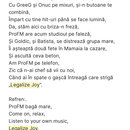
Cu GreeG și Onuc pe mixuri, și-n butoane te
combină,
Împart cu tine hit-uri până se face lumină,
Da, stăm aici cu briza-n freză,
ProFM are acum studioul pe faleză,
Și Goldic, și Batista, se distrează grupa mare,
Îi așteaptă două fete în Mamaia la cazare,
Și ascultă ceva beton,
Am ProFM pe telefon,
Zic că n-ai chef să vii cu noi,
Când ai în spate o gașcă întreagă care strigă
„
Legalize Joy
”.
Refren:.
ProFM bagă mare,
Come on, relax,
Listen to your own music,
Legalize Joy
.