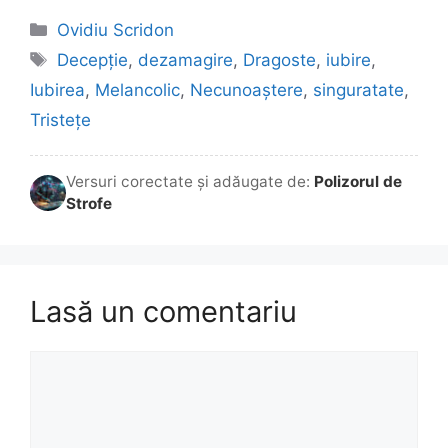
Categorii
Ovidiu Scridon
Etichete
Decepție
,
dezamagire
,
Dragoste
,
iubire
,
Iubirea
,
Melancolic
,
Necunoaștere
,
singuratate
,
Tristețe
Versuri corectate și adăugate de:
Polizorul de
Strofe
Lasă un comentariu
Comentariu