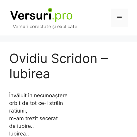
Sari
la
Meniu
conținut
Versuri corectate și explicate
Ovidiu Scridon –
Iubirea
Învăluit în necunoaștere
orbit de tot ce-i străin
rațiunii,
m-am trezit secerat
de iubire..
Iubirea..