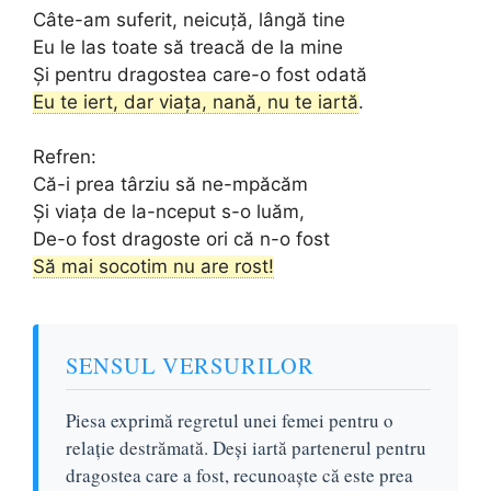
Câte-am suferit, neicuță, lângă tine
Eu le las toate să treacă de la mine
Și pentru dragostea care-o fost odată
Eu te iert, dar viața, nană, nu te iartă
.
Refren:
Că-i prea târziu să ne-mpăcăm
Și viața de la-nceput s-o luăm,
De-o fost dragoste ori că n-o fost
Să mai socotim nu are rost!
SENSUL VERSURILOR
Piesa exprimă regretul unei femei pentru o
relație destrămată. Deși iartă partenerul pentru
dragostea care a fost, recunoaște că este prea