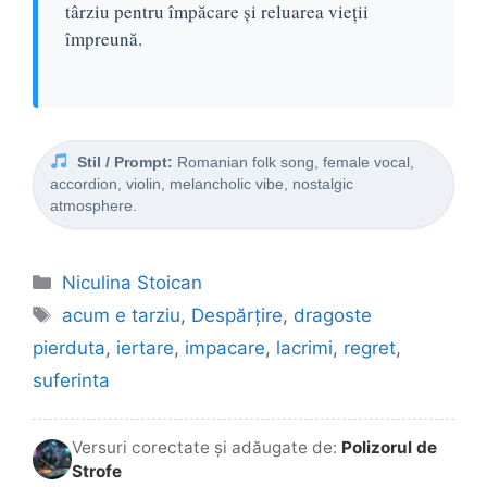
târziu pentru împăcare și reluarea vieții
împreună.
Stil / Prompt:
Romanian folk song, female vocal,
accordion, violin, melancholic vibe, nostalgic
atmosphere.
Categorii
Niculina Stoican
Etichete
acum e tarziu
,
Despărțire
,
dragoste
pierduta
,
iertare
,
impacare
,
lacrimi
,
regret
,
suferinta
Versuri corectate și adăugate de:
Polizorul de
Strofe