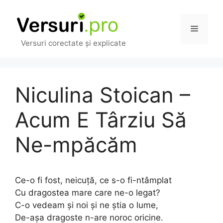
Sari
la
Meniu
conținut
Versuri corectate și explicate
Niculina Stoican –
Acum E Târziu Să
Ne-mpăcăm
Ce-o fi fost, neicuță, ce s-o fi-ntâmplat
Cu dragostea mare care ne-o legat?
C-o vedeam și noi și ne știa o lume,
De-așa dragoste n-are noroc oricine.