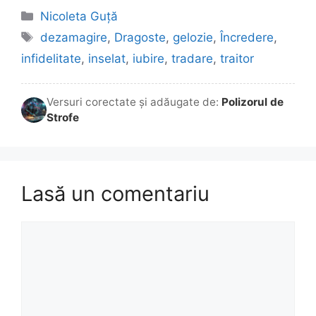
Categorii
Nicoleta Guță
Etichete
dezamagire
,
Dragoste
,
gelozie
,
Încredere
,
infidelitate
,
inselat
,
iubire
,
tradare
,
traitor
Versuri corectate și adăugate de:
Polizorul de
Strofe
Lasă un comentariu
Comentariu