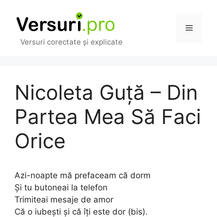
Sari
la
Meniu
conținut
Versuri corectate și explicate
Nicoleta Guță – Din
Partea Mea Să Faci
Orice
Azi-noapte mă prefaceam că dorm
Și tu butoneai la telefon
Trimiteai mesaje de amor
Că o iubești și că îți este dor (bis).