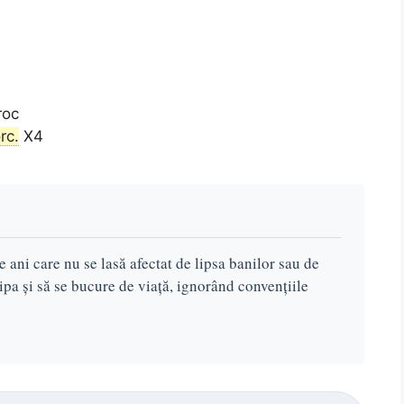
roc
rc.
X4
 ani care nu se lasă afectat de lipsa banilor sau de
clipa și să se bucure de viață, ignorând convențiile