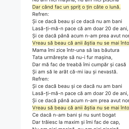
Dar când fac un șpriț o țin câte o lună.
Refren:
Și ce dacă beau și ce dacă nu am bani
Lasă-ți-mă-n pace că am doar 20 de ani,
Și ce dacă până acum n-am prea avut no
Vreau să beau că anii ăștia nu se mai înto
Mama îmi zice într-una să las băutura
Tata urmărește să nu-i fur mașina,
Dar mă fac de treabă îmi cumpăr și casă
Și am să le arăt că-mi iau și nevastă.
Refren:
Și ce dacă beau și ce dacă nu am bani
Lasă-ți-mă-n pace că am doar 20 de ani,
Și ce dacă până acum n-am prea avut no
Vreau să beau că anii ăștia nu se mai înto
Ce dacă n-am bani și nu sunt bogat
Dar trăiesc la maxim și îmi fac de cap,