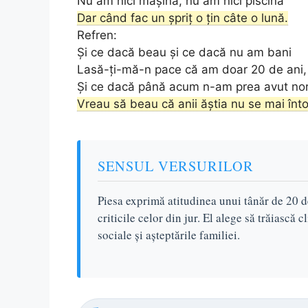
Nu am nici mașină, nu am nici piscină
Dar când fac un șpriț o țin câte o lună.
Refren:
Și ce dacă beau și ce dacă nu am bani
Lasă-ți-mă-n pace că am doar 20 de ani,
Și ce dacă până acum n-am prea avut no
Vreau să beau că anii ăștia nu se mai înto
SENSUL VERSURILOR
Piesa exprimă atitudinea unui tânăr de 20 de
criticile celor din jur. El alege să trăiască 
sociale și așteptările familiei.