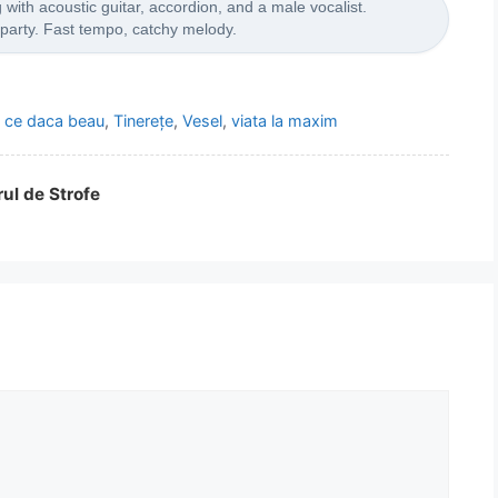
ith acoustic guitar, accordion, and a male vocalist.
 party. Fast tempo, catchy melody.
i ce daca beau
,
Tinerețe
,
Vesel
,
viata la maxim
rul de Strofe