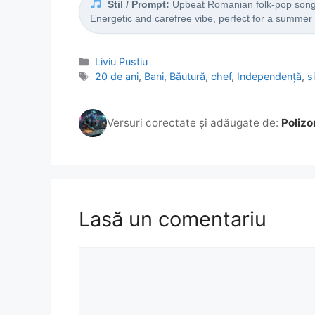
Stil / Prompt:
Upbeat Romanian folk-pop song w
Energetic and carefree vibe, perfect for a summer
Categorii
Liviu Pustiu
Etichete
20 de ani
,
Bani
,
Băutură
,
chef
,
Independență
,
s
Versuri corectate și adăugate de:
Polizo
Lasă un comentariu
Comentariu