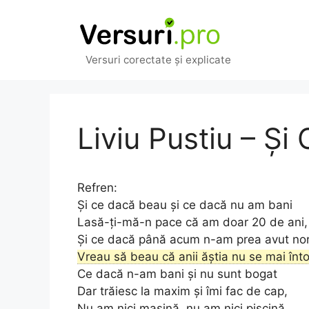
Sari
la
conținut
Versuri corectate și explicate
Liviu Pustiu – Ș
Refren:
Și ce dacă beau și ce dacă nu am bani
Lasă-ți-mă-n pace că am doar 20 de ani,
Și ce dacă până acum n-am prea avut no
Vreau să beau că anii ăștia nu se mai înto
Ce dacă n-am bani și nu sunt bogat
Dar trăiesc la maxim și îmi fac de cap,
Nu am nici mașină, nu am nici piscină