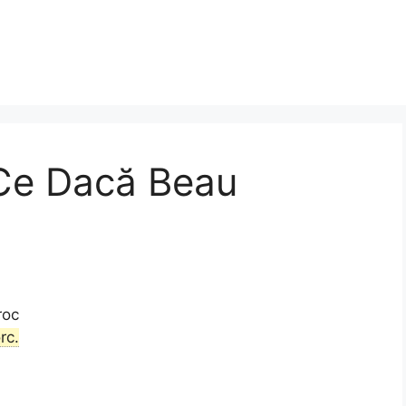
i Ce Dacă Beau
roc
rc.