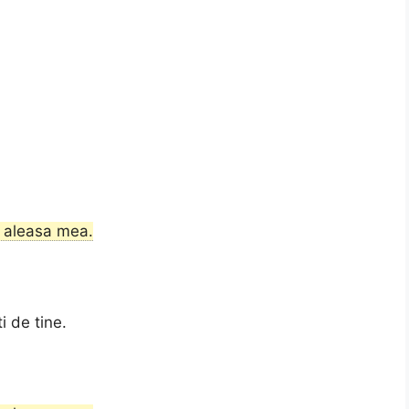
ti aleasa mea.
i de tine.