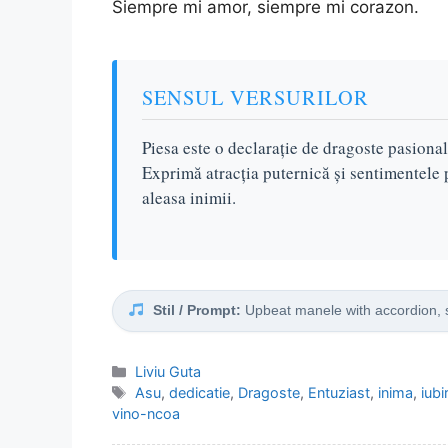
Siempre mi amor, siempre mi corazon.
SENSUL VERSURILOR
Piesa este o declarație de dragoste pasional
Exprimă atracția puternică și sentimentele 
aleasa inimii.
Stil / Prompt:
Upbeat manele with accordion, s
Categorii
Liviu Guta
Etichete
Asu
,
dedicatie
,
Dragoste
,
Entuziast
,
inima
,
iubi
vino-ncoa