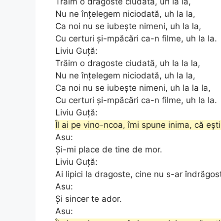
Trăim o dragoste ciudată, uh la la,
Nu ne înțelegem niciodată, uh la la,
Ca noi nu se iubește nimeni, uh la la,
Cu certuri și-mpăcări ca-n filme, uh la la.
Liviu Guță:
Trăim o dragoste ciudată, uh la la la,
Nu ne înțelegem niciodată, uh la la,
Ca noi nu se iubește nimeni, uh la la la,
Cu certuri și-mpăcări ca-n filme, uh la la.
Liviu Guță:
Îl ai pe vino-ncoa, îmi spune inima, că eș
Asu:
Și-mi place de tine de mor.
Liviu Guță:
Ai lipici la dragoste, cine nu s-ar îndrăgost
Asu:
Și sincer te ador.
Asu: