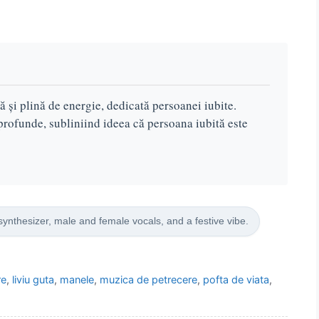
ă și plină de energie, dedicată persoanei iubite.
profunde, subliniind ideea că persoana iubită este
ynthesizer, male and female vocals, and a festive vibe.
re
,
liviu guta
,
manele
,
muzica de petrecere
,
pofta de viata
,