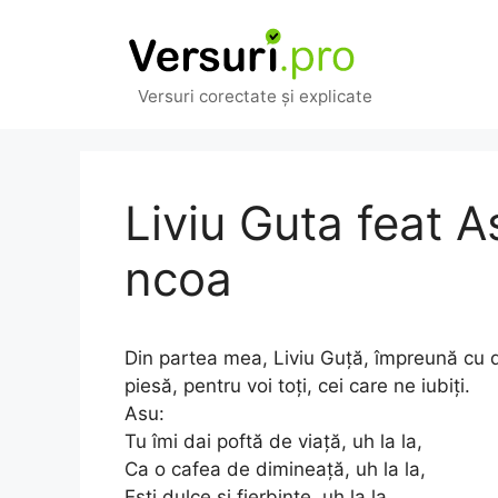
Sari
la
conținut
Versuri corectate și explicate
Liviu Guta feat As
ncoa
Din partea mea, Liviu Guță, împreună cu 
piesă, pentru voi toți, cei care ne iubiți.
Asu:
Tu îmi dai poftă de viață, uh la la,
Ca o cafea de dimineață, uh la la,
Ești dulce și fierbinte, uh la la,