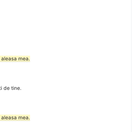
ti aleasa mea.
i de tine.
ti aleasa mea.