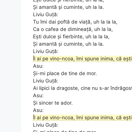
Și amantă și cuminte, uh la la.
Liviu Guță:
Tu îmi dai poftă de viață, uh la la la,
Ca o cafea de dimineață, uh la la,
Ești dulce și fierbinte, uh la la la,
Și amantă și cuminte, uh la la.
Liviu Guță:
Îl ai pe vino-ncoa, îmi spune inima, că eș
Asu:
Și-mi place de tine de mor.
Liviu Guță:
Ai lipici la dragoste, cine nu s-ar îndrăgost
Asu:
Și sincer te ador.
Asu:
Îl ai pe vino-ncoa, îmi spune inima, că eș
Liviu Guță: