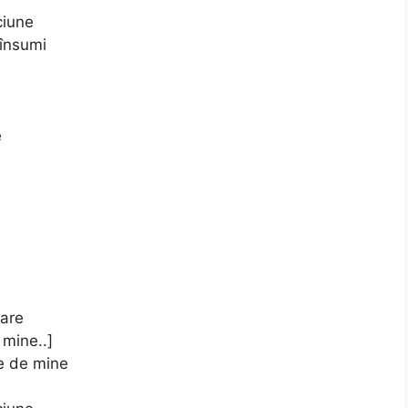
ciune
 însumi
e
tare
mine..]
te de mine