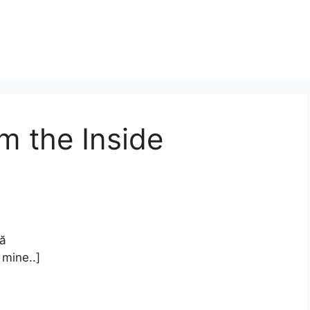
m the Inside
ză
mine..]