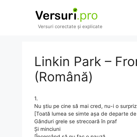
Sari
la
conținut
Versuri corectate și explicate
Linkin Park – Fro
(Română)
1.
Nu știu pe cine să mai cred, nu-i o surpri
[Toată lumea se simte așa de departe de 
Gânduri grele se strecoară în praf
Și minciuni
[Încercând să nu fac o pauză