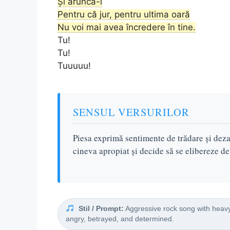
Și aruncă-l
Pentru că jur, pentru ultima oară
Nu voi mai avea încredere în tine.
Tu!
Tu!
Tuuuuu!
SENSUL VERSURILOR
Piesa exprimă sentimente de trădare și deza
cineva apropiat și decide să se elibereze de
Stil / Prompt:
Aggressive rock song with heavy
angry, betrayed, and determined.