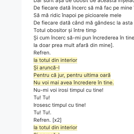
Dar sunt așa de obosit de această înșelă
De fiecare dată încerc să mă fac pe mine
Să mă ridic înapoi pe picioarele mele
De fiecare dată când mă gândesc la asta
Totul obositor și între timp
Și cum încerc să-mi pun încrederea în tin
Ia doar prea mult afară din mine].
Refren.
Ia totul din interior
Și aruncă-l
Pentru că jur, pentru ultima oară
Nu voi mai avea încredere în tine.
Nu-mi voi irosi timpul cu tine!
Tu! Tu!
Irosesc timpul cu tine!
Tu! Tu!.
Refren. [x2]
Ia totul din interior