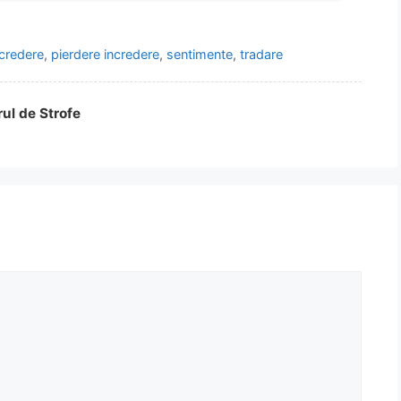
ncredere
,
pierdere incredere
,
sentimente
,
tradare
rul de Strofe