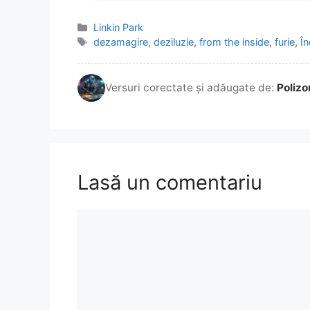
Categorii
Linkin Park
Etichete
dezamagire
,
deziluzie
,
from the inside
,
furie
,
Î
Versuri corectate și adăugate de:
Polizo
Lasă un comentariu
Comentariu