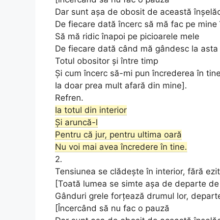
Dar sunt așa de obosit de această înșelă
De fiecare dată încerc să mă fac pe mine
Să mă ridic înapoi pe picioarele mele
De fiecare dată când mă gândesc la asta
Totul obositor și între timp
Și cum încerc să-mi pun încrederea în tin
Ia doar prea mult afară din mine].
Refren.
Ia totul din interior
Și aruncă-l
Pentru că jur, pentru ultima oară
Nu voi mai avea încredere în tine.
2.
Tensiunea se clădește în interior, fără ezi
[Toată lumea se simte așa de departe de 
Gânduri grele forțează drumul lor, depar
[Încercând să nu fac o pauză