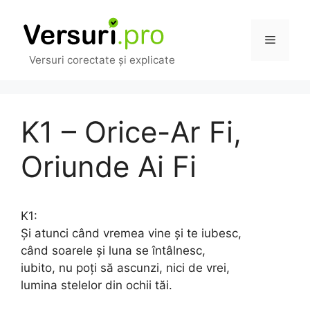
Sari
la
Meniu
conținut
Versuri corectate și explicate
K1 – Orice-Ar Fi,
Oriunde Ai Fi
K1:
Și atunci când vremea vine și te iubesc,
când soarele și luna se întâlnesc,
iubito, nu poți să ascunzi, nici de vrei,
lumina stelelor din ochii tăi.