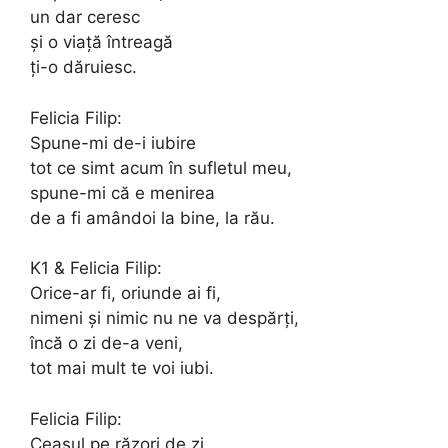
un dar ceresc
și o viață întreagă
ți-o dăruiesc.
Felicia Filip:
Spune-mi de-i iubire
tot ce simt acum în sufletul meu,
spune-mi că e menirea
de a fi amândoi la bine, la rău.
K1 & Felicia Filip:
Orice-ar fi, oriunde ai fi,
nimeni și nimic nu ne va despărți,
încă o zi de-a veni,
tot mai mult te voi iubi.
Felicia Filip:
Ceasul pe răzori de zi,