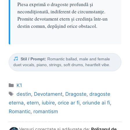
Piesa exprimă o dragoste profundă și
necondiționată, indiferent de circumstanțe.
Promite devotament etern și credința într-un
destin comun, depășind orice obstacol.
Stil / Prompt:
Romantic ballad, male and female
duet vocals, piano, strings, soft drums, heartfelt vibe.
Categorii
K1
Etichete
destin
,
Devotament
,
Dragoste
,
dragoste
eterna
,
etern
,
iubire
,
orice ar fi
,
oriunde ai fi
,
Romantic
,
romantism
Versuri corectate și adăugate de:
Polizorul de