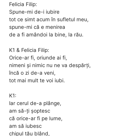
Felicia Filip:
Spune-mi de-i iubire
tot ce simt acum în sufletul meu,
spune-mi că e menirea
de a fi amândoi la bine, la rău.
K1 & Felicia Filip:
Orice-ar fi, oriunde ai fi,
nimeni și nimic nu ne va despărți,
încă o zi de-a veni,
tot mai mult te voi iubi.
K1:
Iar cerul de-a plânge,
am să-ți șoptesc
că orice-ar fi pe lume,
am să iubesc
chipul tău blând,