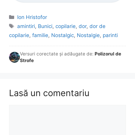
Categorii
Ion Hristofor
Etichete
amintiri
,
Bunici
,
copilarie
,
dor
,
dor de
copilarie
,
familie
,
Nostalgic
,
Nostalgie
,
parinti
Versuri corectate și adăugate de:
Polizorul de
Strofe
Lasă un comentariu
Comentariu