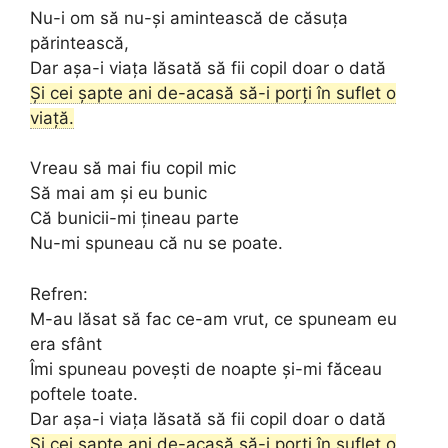
Nu-i om să nu-și amintească de căsuța
părintească,
Dar așa-i viața lăsată să fii copil doar o dată
Și cei șapte ani de-acasă să-i porți în suflet o
viață.
Vreau să mai fiu copil mic
Să mai am și eu bunic
Că bunicii-mi țineau parte
Nu-mi spuneau că nu se poate.
Refren:
M-au lăsat să fac ce-am vrut, ce spuneam eu
era sfânt
Îmi spuneau povești de noapte și-mi făceau
poftele toate.
Dar așa-i viața lăsată să fii copil doar o dată
Și cei șapte ani de-acasă să-i porți în suflet o