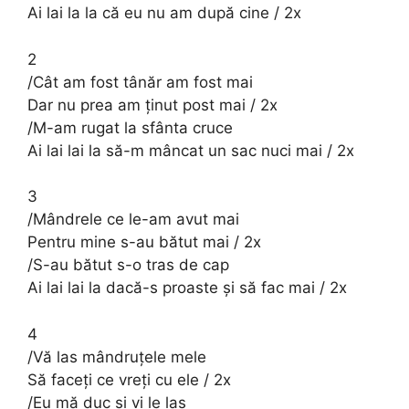
Ai lai la la că eu nu am după cine / 2x
2
/Cât am fost tânăr am fost mai
Dar nu prea am ținut post mai / 2x
/M-am rugat la sfânta cruce
Ai lai lai la să-m mâncat un sac nuci mai / 2x
3
/Mândrele ce le-am avut mai
Pentru mine s-au bătut mai / 2x
/S-au bătut s-o tras de cap
Ai lai lai la dacă-s proaste și să fac mai / 2x
4
/Vă las mândruțele mele
Să faceți ce vreți cu ele / 2x
/Eu mă duc și vi le las