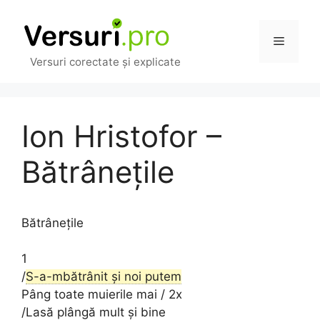
Sari
la
Meniu
conținut
Versuri corectate și explicate
Ion Hristofor –
Bătrânețile
Bătrânețile
1
/
S-a-mbătrânit și noi putem
Pâng toate muierile mai / 2x
/Lasă plângă mult și bine