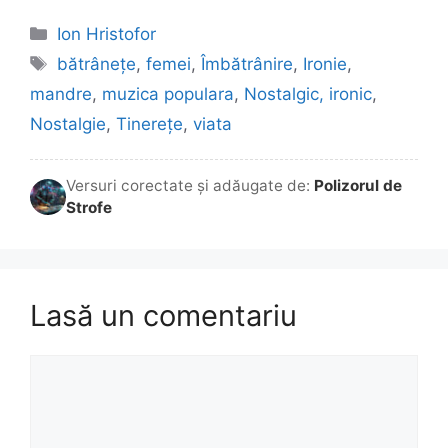
Categorii
Ion Hristofor
Etichete
bătrânețe
,
femei
,
Îmbătrânire
,
Ironie
,
mandre
,
muzica populara
,
Nostalgic, ironic
,
Nostalgie
,
Tinerețe
,
viata
Versuri corectate și adăugate de:
Polizorul de
Strofe
Lasă un comentariu
Comentariu