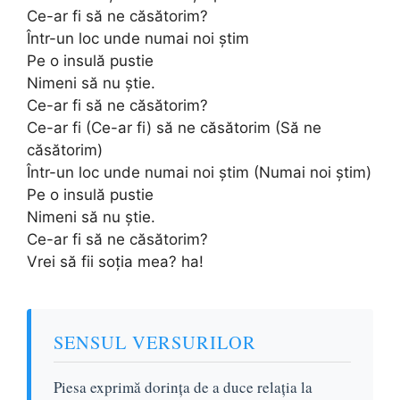
Ce-ar fi să ne căsătorim?
Într-un loc unde numai noi știm
Pe o insulă pustie
Nimeni să nu știe.
Ce-ar fi să ne căsătorim?
Ce-ar fi (Ce-ar fi) să ne căsătorim (Să ne
căsătorim)
Într-un loc unde numai noi știm (Numai noi știm)
Pe o insulă pustie
Nimeni să nu știe.
Ce-ar fi să ne căsătorim?
Vrei să fii soția mea? ha!
SENSUL VERSURILOR
Piesa exprimă dorința de a duce relația la