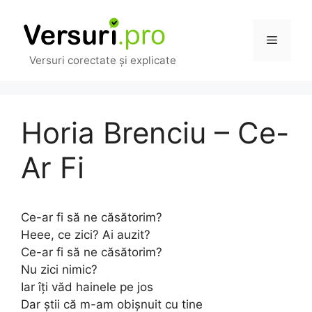
Sari
la
Meniu
conținut
Versuri corectate și explicate
Horia Brenciu – Ce-
Ar Fi
Ce-ar fi să ne căsătorim?
Heee, ce zici? Ai auzit?
Ce-ar fi să ne căsătorim?
Nu zici nimic?
Iar îți văd hainele pe jos
Dar știi că m-am obișnuit cu tine