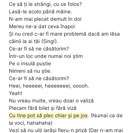
Ce să ți le strângi, cu ce folos?
Lasă-le acolo până mâine.
N-am mai plecat demult în doi
Mereu ne-a dat ceva înapoi
Și nu cred c-ar fi mare problemă dacă am lăsa
câinii la ai tăi (Sing!).
Ce-ar fi să ne căsătorim?
Într-un loc unde numai noi știm
Pe o insulă pustie
Nimeni să nu știe.
Ce-ar fi să ne căsătorim?
Heei, heeeeei, heeeeeeei, ooooh.
Yeah!
Nu vreau multe, vreau doar o valiză
Plecam fără bilet și fără viză
Cu tine pot să plec chiar și pe jos
. (Numai ca de
la voci, hahahaha)
Vezi să nu uiți iarăși fieru-n priză (Dar n-am mai