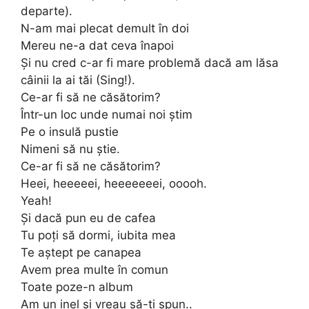
departe).
N-am mai plecat demult în doi
Mereu ne-a dat ceva înapoi
Și nu cred c-ar fi mare problemă dacă am lăsa
câinii la ai tăi (Sing!).
Ce-ar fi să ne căsătorim?
Într-un loc unde numai noi știm
Pe o insulă pustie
Nimeni să nu știe.
Ce-ar fi să ne căsătorim?
Heei, heeeeei, heeeeeeei, ooooh.
Yeah!
Și dacă pun eu de cafea
Tu poți să dormi, iubita mea
Te aștept pe canapea
Avem prea multe în comun
Toate poze-n album
Am un inel și vreau să-ți spun..