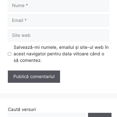
Nume
Email
Site
web
Salvează-mi numele, emailul și site-ul web în
acest navigator pentru data viitoare când o
să comentez.
Caută versuri