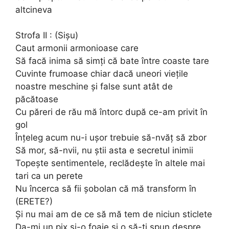
altcineva
Strofa II : (Sișu)
Caut armonii armonioase care
Să facă inima să simți că bate între coaste tare
Cuvinte frumoase chiar dacă uneori viețile
noastre meschine și false sunt atât de
păcătoase
Cu păreri de rău mă întorc după ce-am privit în
gol
Înțeleg acum nu-i ușor trebuie să-nvăț să zbor
Să mor, să-nvii, nu știi asta e secretul inimii
Topește sentimentele, reclădește în altele mai
tari ca un perete
Nu încerca să fii șobolan că mă transform în
(ERETE?)
Și nu mai am de ce să mă tem de niciun sticlete
Da-mi un pix și-o foaie și o să-ți spun despre