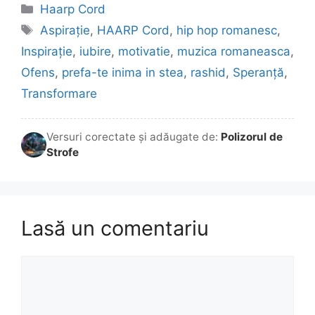
Categorii
Haarp Cord
Etichete
Aspirație
,
HAARP Cord
,
hip hop romanesc
,
Inspirație
,
iubire
,
motivatie
,
muzica romaneasca
,
Ofens
,
prefa-te inima in stea
,
rashid
,
Speranță
,
Transformare
Versuri corectate și adăugate de:
Polizorul de
Strofe
Lasă un comentariu
Comentariu