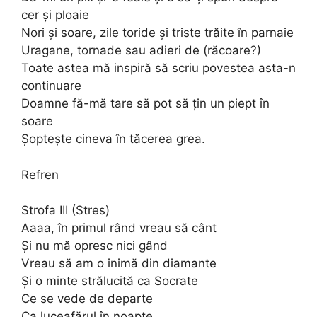
cer și ploaie
Nori și soare, zile toride și triste trăite în parnaie
Uragane, tornade sau adieri de (răcoare?)
Toate astea mă inspiră să scriu povestea asta-n
continuare
Doamne fă-mă tare să pot să țin un piept în
soare
Șoptește cineva în tăcerea grea.
Refren
Strofa III (Stres)
Aaaa, în primul rând vreau să cânt
Și nu mă opresc nici gând
Vreau să am o inimă din diamante
Și o minte strălucită ca Socrate
Ce se vede de departe
Ca luceafărul în noapte