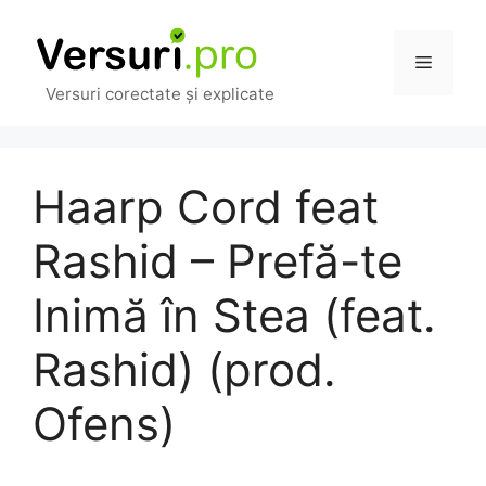
Sari
la
Meniu
conținut
Versuri corectate și explicate
Haarp Cord feat
Rashid – Prefă-te
Inimă în Stea (feat.
Rashid) (prod.
Ofens)