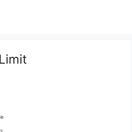
Limit
le
x2