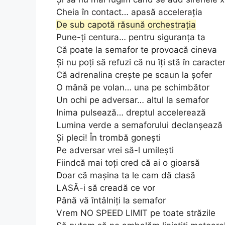
Cheia în contact… apasă accelerația
De sub capotă răsună orchestrația
Pune-ți centura… pentru siguranța ta
Că poate la semafor te provoacă cineva
Și nu poți să refuzi că nu îți stă în caracte
Că adrenalina crește pe scaun la șofer
O mână pe volan… una pe schimbător
Un ochi pe adversar… altul la semafor
Inima pulsează… dreptul accelerează
Lumina verde a semaforului declanșează
Și pleci! În trombă gonești
Pe adversar vrei să-l umilești
Fiindcă mai toți cred că ai o gioarsă
Doar că mașina ta le cam dă clasă
LASĂ-i să creadă ce vor
Până vă întâlniți la semafor
Vrem NO SPEED LIMIT pe toate străzile