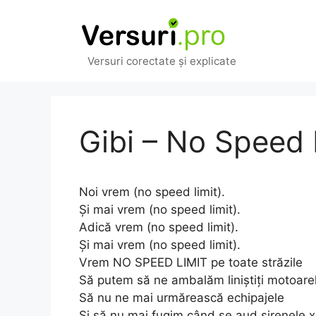
Sari
la
conținut
Versuri corectate și explicate
Gibi – No Speed 
Noi vrem (no speed limit).
Și mai vrem (no speed limit).
Adică vrem (no speed limit).
Și mai vrem (no speed limit).
Vrem NO SPEED LIMIT pe toate străzile
Să putem să ne ambalăm liniștiți motoare
Să nu ne mai urmărească echipajele
Și să nu mai fugim când se aud sirenele 