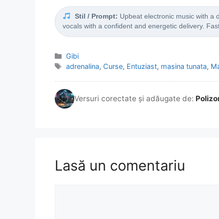
Stil / Prompt:
Upbeat electronic music with a 
vocals with a confident and energetic delivery. Fas
Categorii
Gibi
Etichete
adrenalina
,
Curse
,
Entuziast
,
masina tunata
,
Ma
Versuri corectate și adăugate de:
Polizo
Lasă un comentariu
Comentariu