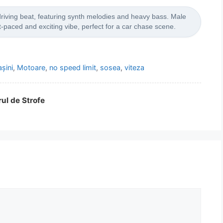
driving beat, featuring synth melodies and heavy bass. Male
t-paced and exciting vibe, perfect for a car chase scene.
șini
,
Motoare
,
no speed limit
,
sosea
,
viteza
rul de Strofe