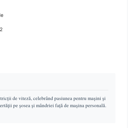
le
x2
tricții de viteză, celebrând pasiunea pentru mașini și
ertății pe șosea și mândriei față de mașina personală.