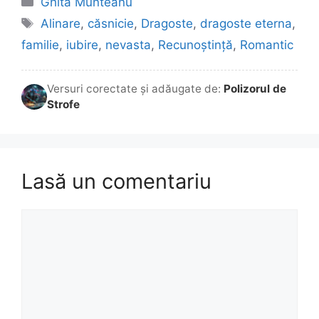
Ghita Munteanu
Etichete
Alinare
,
căsnicie
,
Dragoste
,
dragoste eterna
,
familie
,
iubire
,
nevasta
,
Recunoștință
,
Romantic
Versuri corectate și adăugate de:
Polizorul de
Strofe
Lasă un comentariu
Comentariu