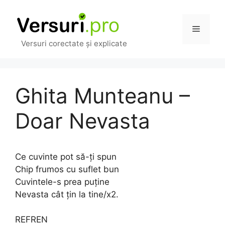
Sari
la
Meniu
conținut
Versuri corectate și explicate
Ghita Munteanu –
Doar Nevasta
Ce cuvinte pot să-ți spun
Chip frumos cu suflet bun
Cuvintele-s prea puține
Nevasta cât țin la tine/x2.
REFREN