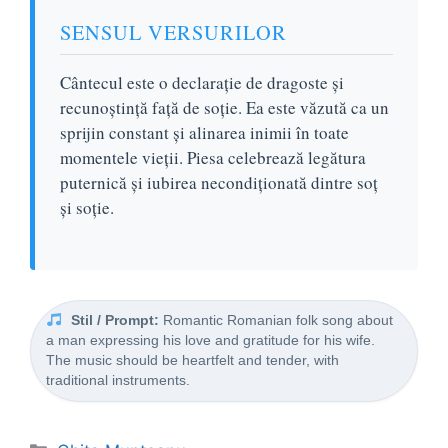
SENSUL VERSURILOR
Cântecul este o declarație de dragoste și
recunoștință față de soție. Ea este văzută ca un
sprijin constant și alinarea inimii în toate
momentele vieții. Piesa celebrează legătura
puternică și iubirea necondiționată dintre soț
și soție.
Stil / Prompt:
Romantic Romanian folk song about
a man expressing his love and gratitude for his wife.
The music should be heartfelt and tender, with
traditional instruments.
Categorii