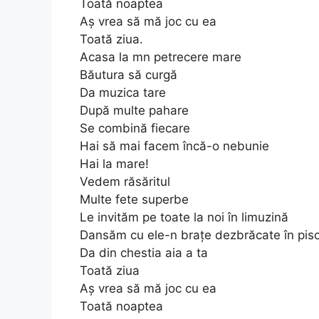
Toată noaptea
Aș vrea să mă joc cu ea
Toată ziua.
Acasa la mn petrecere mare
Băutura să curgă
Da muzica tare
După multe pahare
Se combină fiecare
Hai să mai facem încă-o nebunie
Hai la mare!
Vedem răsăritul
Multe fete superbe
Le invităm pe toate la noi în limuzină
Dansăm cu ele-n brațe dezbrăcate în pis
Da din chestia aia a ta
Toată ziua
Aș vrea să mă joc cu ea
Toată noaptea