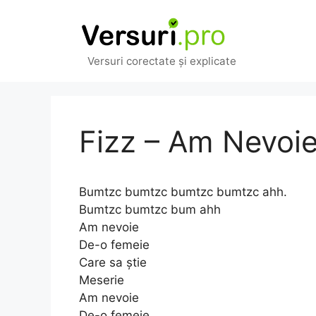
Sari
la
conținut
Versuri corectate și explicate
Fizz – Am Nevoi
Bumtzc bumtzc bumtzc bumtzc ahh.
Bumtzc bumtzc bum ahh
Am nevoie
De-o femeie
Care sa știe
Meserie
Am nevoie
De-o femeie