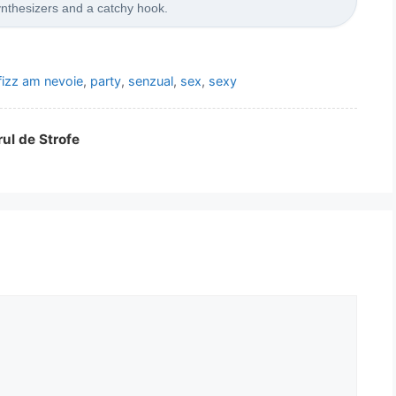
synthesizers and a catchy hook.
fizz am nevoie
,
party
,
senzual
,
sex
,
sexy
rul de Strofe