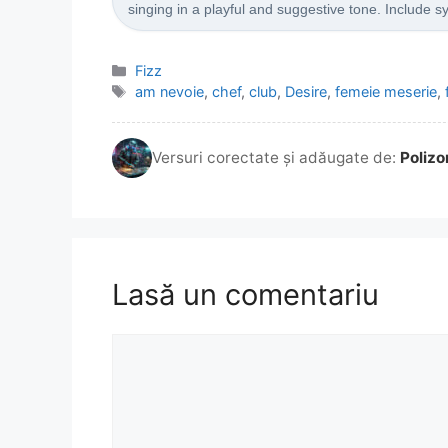
singing in a playful and suggestive tone. Include 
Categorii
Fizz
Etichete
am nevoie
,
chef
,
club
,
Desire
,
femeie meserie
,
Versuri corectate și adăugate de:
Polizo
Lasă un comentariu
Comentariu