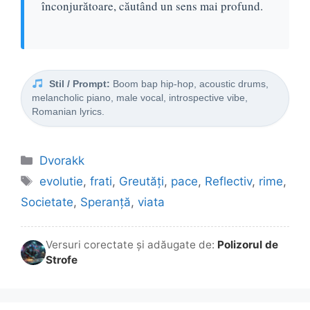
înconjurătoare, căutând un sens mai profund.
Stil / Prompt:
Boom bap hip-hop, acoustic drums,
melancholic piano, male vocal, introspective vibe,
Romanian lyrics.
Categorii
Dvorakk
Etichete
evolutie
,
frati
,
Greutăți
,
pace
,
Reflectiv
,
rime
,
Societate
,
Speranță
,
viata
Versuri corectate și adăugate de:
Polizorul de
Strofe