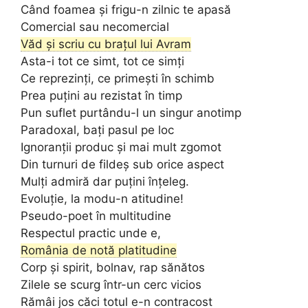
Când foamea și frigu-n zilnic te apasă
Comercial sau necomercial
Văd și scriu cu brațul lui Avram
Asta-i tot ce simt, tot ce simți
Ce reprezinți, ce primești în schimb
Prea puțini au rezistat în timp
Pun suflet purtându-l un singur anotimp
Paradoxal, bați pasul pe loc
Ignoranții produc și mai mult zgomot
Din turnuri de fildeș sub orice aspect
Mulți admiră dar puțini înțeleg.
Evoluție, la modu-n atitudine!
Pseudo-poet în multitudine
Respectul practic unde e,
România de notă platitudine
Corp și spirit, bolnav, rap sănătos
Zilele se scurg într-un cerc vicios
Rămâi jos căci totul e-n contracost