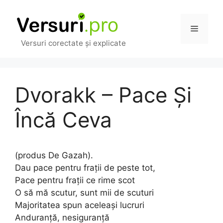
Sari
la
Meniu
conținut
Versuri corectate și explicate
Dvorakk – Pace Și
Încă Ceva
(produs De Gazah).
Dau pace pentru frații de peste tot,
Pace pentru frații ce rime scot
O să mă scutur, sunt mii de scuturi
Majoritatea spun aceleași lucruri
Anduranță, nesiguranță