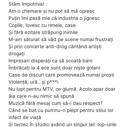
Stăm împotriva!
Am o chemare și nu pot să mă opresc
Puțin îmi pasă mie că industria o jignesc
Copile, lovesc cu rimele, case
Și fără ezitare străpung inimile
M-am săturat să văd pe scene numai frustrați
Și prin concerte anti-drog cântând artiști
drogați
Impresari disperați ca să scoată bani
Îmbrăcați la 4 ace sunt doar niște golani
Case de discuri care promovează numai proști
Violență, ură.. și p***i
Nu lupt pentru MTV, ce glumă. Acolo apar doar
ăia care n-au nimic să spună
Muzică fără mesaj cum să-i dau respect?
Când se bat cu pumnu-n piept pentru stilul lor
infect de viață
Și tactez în studio având un singur țel: top-urile