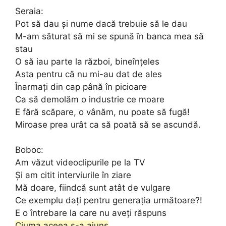
Seraia:
Pot să dau și nume dacă trebuie să le dau
M-am săturat să mi se spună în banca mea să
stau
O să iau parte la război, bineînțeles
Asta pentru că nu mi-au dat de ales
Înarmați din cap până în picioare
Ca să demolăm o industrie ce moare
E fără scăpare, o vânăm, nu poate să fugă!
Miroase prea urât ca să poată să se ascundă.
Boboc:
Am văzut videoclipurile pe la TV
Și am citit interviurile în ziare
Mă doare, fiindcă sunt atât de vulgare
Ce exemplu dați pentru generația următoare?!
E o întrebare la care nu aveți răspuns
Ciuma aceea s-a ajuns