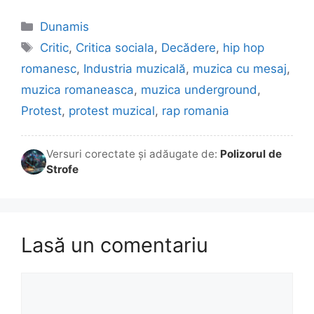
Categorii
Dunamis
Etichete
Critic
,
Critica sociala
,
Decădere
,
hip hop
romanesc
,
Industria muzicală
,
muzica cu mesaj
,
muzica romaneasca
,
muzica underground
,
Protest
,
protest muzical
,
rap romania
Versuri corectate și adăugate de:
Polizorul de
Strofe
Lasă un comentariu
Comentariu