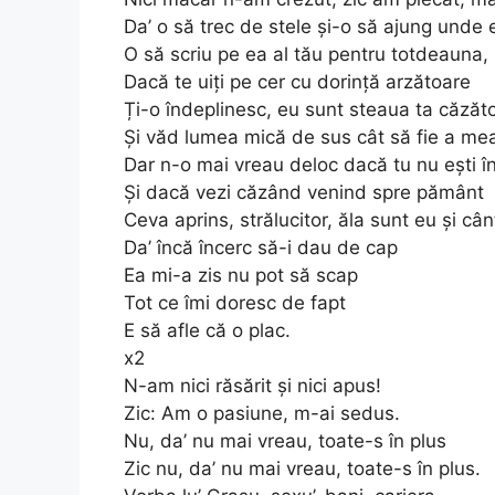
Da’ o să trec de stele și-o să ajung unde
O să scriu pe ea al tău pentru totdeauna, 
Dacă te uiți pe cer cu dorință arzătoare
Ți-o îndeplinesc, eu sunt steaua ta căzăt
Și văd lumea mică de sus cât să fie a me
Dar n-o mai vreau deloc dacă tu nu ești în
Și dacă vezi căzând venind spre pământ
Ceva aprins, strălucitor, ăla sunt eu și cân
Da’ încă încerc să-i dau de cap
Ea mi-a zis nu pot să scap
Tot ce îmi doresc de fapt
E să afle că o plac.
x2
N-am nici răsărit și nici apus!
Zic: Am o pasiune, m-ai sedus.
Nu, da’ nu mai vreau, toate-s în plus
Zic nu, da’ nu mai vreau, toate-s în plus.