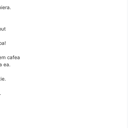
iera.
put
pa!
bem cafea
a ea.
ie.
.