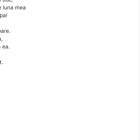
 e luna mea
pa!
oare.
a,
 ea.
t.