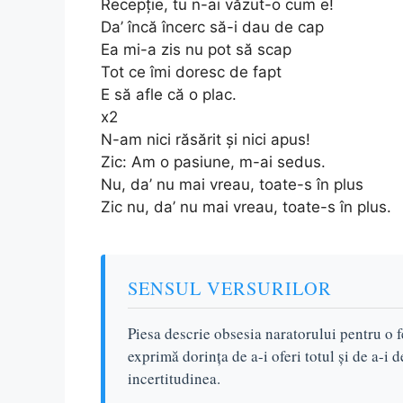
Recepție, tu n-ai văzut-o cum e!
Da’ încă încerc să-i dau de cap
Ea mi-a zis nu pot să scap
Tot ce îmi doresc de fapt
E să afle că o plac.
x2
N-am nici răsărit și nici apus!
Zic: Am o pasiune, m-ai sedus.
Nu, da’ nu mai vreau, toate-s în plus
Zic nu, da’ nu mai vreau, toate-s în plus.
SENSUL VERSURILOR
Piesa descrie obsesia naratorului pentru o fe
exprimă dorința de a-i oferi totul și de a-i
incertitudinea.