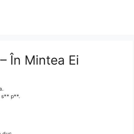
 – În Mintea Ei
a.
 s** p**.
e
ă duc.