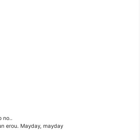
o no..
e un erou. Mayday, mayday