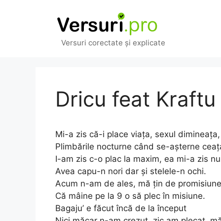
Sari
la
conținut
Versuri corectate și explicate
Dricu feat Kraftu
Mi-a zis că-i place viața, sexul dimineața,
Plimbările nocturne când se-așterne ceaț
I-am zis c-o plac la maxim, ea mi-a zis nu
Avea capu-n nori dar și stelele-n ochi.
Acum n-am de ales, mă țin de promisiun
Că mâine pe la 9 o să plec în misiune.
Bagaju’ e făcut încă de la început
Nici măcar n-am crezut, zic am plecat, m