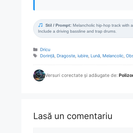
Stil / Prompt:
Melancholic hip-hop track with a
Include a driving bassline and trap drums.
Categorii
Dricu
Etichete
Dorință
,
Dragoste
,
iubire
,
Lună
,
Melancolic
,
Obs
Versuri corectate și adăugate de:
Polizo
Lasă un comentariu
Comentariu