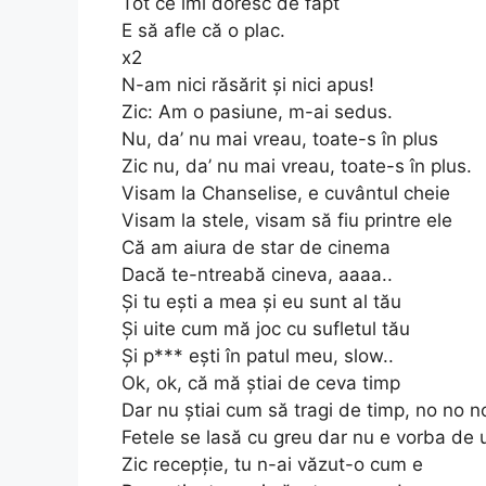
Tot ce îmi doresc de fapt
E să afle că o plac.
x2
N-am nici răsărit și nici apus!
Zic: Am o pasiune, m-ai sedus.
Nu, da’ nu mai vreau, toate-s în plus
Zic nu, da’ nu mai vreau, toate-s în plus.
Visam la Chanselise, e cuvântul cheie
Visam la stele, visam să fiu printre ele
Că am aiura de star de cinema
Dacă te-ntreabă cineva, aaaa..
Și tu ești a mea și eu sunt al tău
Și uite cum mă joc cu sufletul tău
Și p*** ești în patul meu, slow..
Ok, ok, că mă știai de ceva timp
Dar nu știai cum să tragi de timp, no no n
Fetele se lasă cu greu dar nu e vorba d
Zic recepție, tu n-ai văzut-o cum e