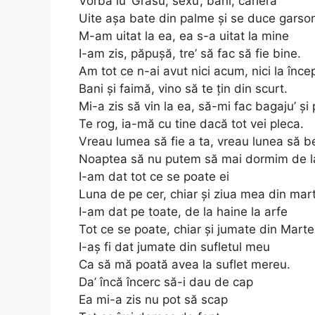
Vorba lu’ Grasu, sexu’, bani, cariera
Uite așa bate din palme și se duce garson
M-am uitat la ea, ea s-a uitat la mine
I-am zis, păpușă, tre’ să fac să fie bine.
Am tot ce n-ai avut nici acum, nici la înce
Bani și faimă, vino să te țin din scurt.
Mi-a zis să vin la ea, să-mi fac bagaju’ și 
Te rog, ia-mă cu tine dacă tot vei pleca.
Vreau lumea să fie a ta, vreau lunea să 
Noaptea să nu putem să mai dormim de l
I-am dat tot ce se poate ei
Luna de pe cer, chiar și ziua mea din mart
I-am dat pe toate, de la haine la arfe
Tot ce se poate, chiar și jumate din Marte
I-aș fi dat jumate din sufletul meu
Ca să mă poată avea la suflet mereu.
Da’ încă încerc să-i dau de cap
Ea mi-a zis nu pot să scap