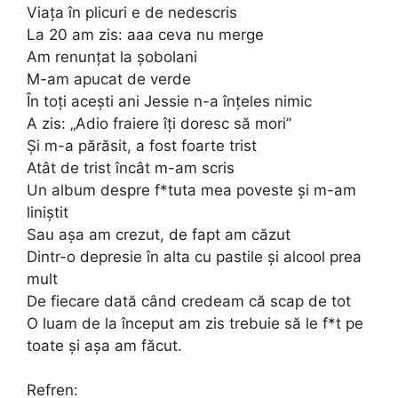
Viața în plicuri e de nedescris
La 20 am zis: aaa ceva nu merge
Am renunțat la șobolani
M-am apucat de verde
În toți acești ani Jessie n-a înțeles nimic
A zis: „Adio fraiere îți doresc să mori”
Și m-a părăsit, a fost foarte trist
Atât de trist încât m-am scris
Un album despre f*tuta mea poveste și m-am
liniștit
Sau așa am crezut, de fapt am căzut
Dintr-o depresie în alta cu pastile și alcool prea
mult
De fiecare dată când credeam că scap de tot
O luam de la început am zis trebuie să le f*t pe
toate și așa am făcut.
Refren: