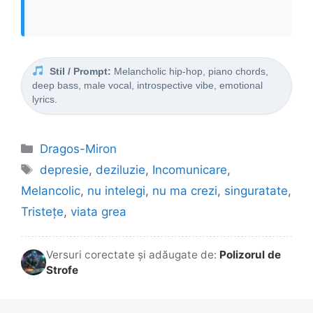
Stil / Prompt:
Melancholic hip-hop, piano chords,
deep bass, male vocal, introspective vibe, emotional
lyrics.
Categorii
Dragos-Miron
Etichete
depresie
,
deziluzie
,
Incomunicare
,
Melancolic
,
nu intelegi
,
nu ma crezi
,
singuratate
,
Tristețe
,
viata grea
Versuri corectate și adăugate de:
Polizorul de
Strofe