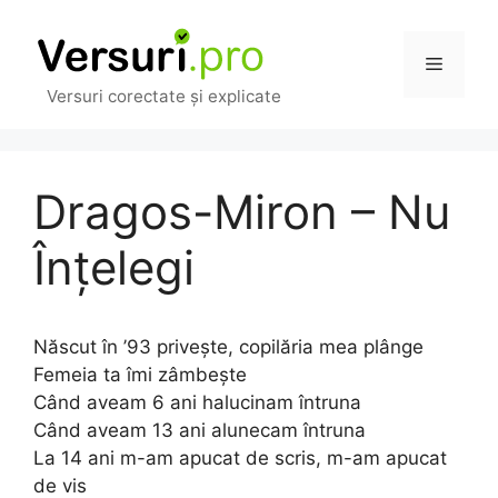
Sari
la
Meniu
conținut
Versuri corectate și explicate
Dragos-Miron – Nu
Înțelegi
Născut în ’93 privește, copilăria mea plânge
Femeia ta îmi zâmbește
Când aveam 6 ani halucinam întruna
Când aveam 13 ani alunecam întruna
La 14 ani m-am apucat de scris, m-am apucat
de vis