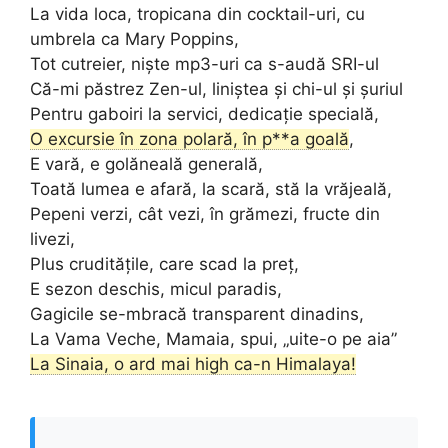
La vida loca, tropicana din cocktail-uri, cu
umbrela ca Mary Poppins,
Tot cutreier, niște mp3-uri ca s-audă SRI-ul
Că-mi păstrez Zen-ul, liniștea și chi-ul și șuriul
Pentru gaboiri la servici, dedicație specială,
O excursie în zona polară, în p**a goală
,
E vară, e golăneală generală,
Toată lumea e afară, la scară, stă la vrăjeală,
Pepeni verzi, cât vezi, în grămezi, fructe din
livezi,
Plus cruditățile, care scad la preț,
E sezon deschis, micul paradis,
Gagicile se-mbracă transparent dinadins,
La Vama Veche, Mamaia, spui, „uite-o pe aia”
La Sinaia, o ard mai high ca-n Himalaya!