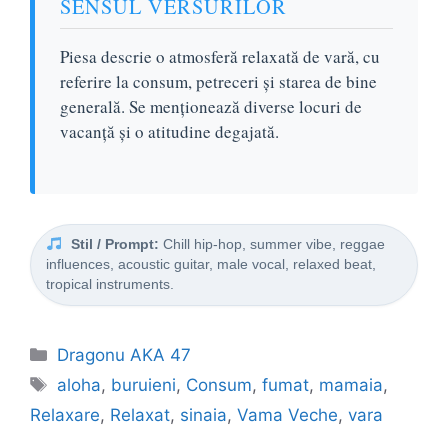
SENSUL VERSURILOR
Piesa descrie o atmosferă relaxată de vară, cu
referire la consum, petreceri și starea de bine
generală. Se menționează diverse locuri de
vacanță și o atitudine degajată.
Stil / Prompt:
Chill hip-hop, summer vibe, reggae
influences, acoustic guitar, male vocal, relaxed beat,
tropical instruments.
Categorii
Dragonu AKA 47
Etichete
aloha
,
buruieni
,
Consum
,
fumat
,
mamaia
,
Relaxare
,
Relaxat
,
sinaia
,
Vama Veche
,
vara