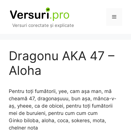
Sari
la
Meniu
conținut
Versuri corectate și explicate
Dragonu AKA 47 –
Aloha
Pentru toți fumătorii, yee, cam așa man, mă
cheamă 47, dragonașuuu, bun așa, mânca-v-
aș, yheee, ca de obicei, pentru toți fumătorii
mei de buruieni, pentru cum cum cum
Ginko biloba, aloha, coca, sokeres, mota,
chelner nota