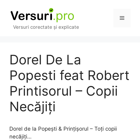
Sari
la
Meniu
conținut
Versuri corectate și explicate
Dorel De La
Popesti feat Robert
Printisorul – Copii
Necăjiți
Dorel de la Popești & Prințișorul – Toți copii
necăjiți…