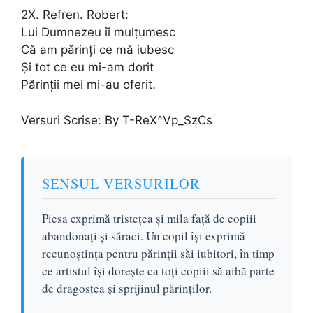
2X. Refren. Robert:
Lui Dumnezeu îi mulțumesc
Că am părinți ce mă iubesc
Și tot ce eu mi-am dorit
Părinții mei mi-au oferit.
Versuri Scrise: By T-ReX^Vp_SzCs
SENSUL VERSURILOR
Piesa exprimă tristețea și mila față de copiii
abandonați și săraci. Un copil își exprimă
recunoștința pentru părinții săi iubitori, în timp
ce artistul își dorește ca toți copiii să aibă parte
de dragostea și sprijinul părinților.