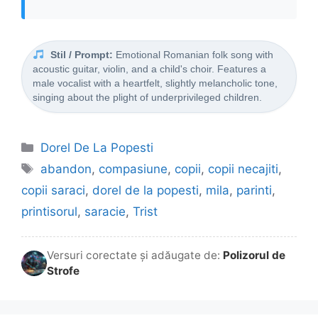
Stil / Prompt:
Emotional Romanian folk song with
acoustic guitar, violin, and a child's choir. Features a
male vocalist with a heartfelt, slightly melancholic tone,
singing about the plight of underprivileged children.
Categorii
Dorel De La Popesti
Etichete
abandon
,
compasiune
,
copii
,
copii necajiti
,
copii saraci
,
dorel de la popesti
,
mila
,
parinti
,
printisorul
,
saracie
,
Trist
Versuri corectate și adăugate de:
Polizorul de
Strofe