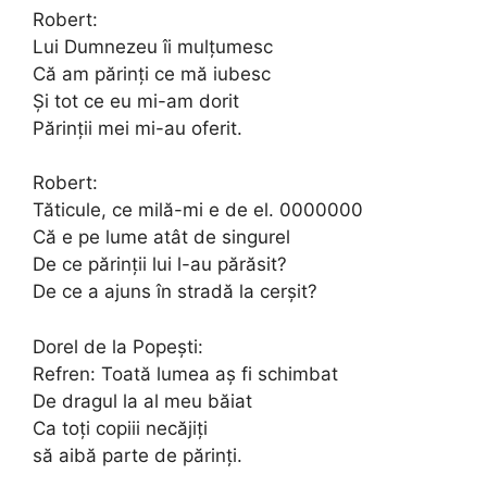
Robert:
Lui Dumnezeu îi mulțumesc
Că am părinți ce mă iubesc
Și tot ce eu mi-am dorit
Părinții mei mi-au oferit.
Robert:
Tăticule, ce milă-mi e de el. 0000000
Că e pe lume atât de singurel
De ce părinții lui l-au părăsit?
De ce a ajuns în stradă la cerșit?
Dorel de la Popești:
Refren: Toată lumea aș fi schimbat
De dragul la al meu băiat
Ca toți copiii necăjiți
să aibă parte de părinți.