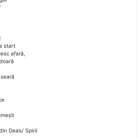
’
r
l
a start
lesc afară,
 doară
 seară
ce
umești
din Dealu’ Spirii