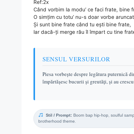
Ref:2x
Când vorbim la modu’ ce faci frate, bine f
O simțim cu totu’ nu-s doar vorbe arunca
Și sunt bine frate când tu ești bine frate,
Iar dacă-ți merge rău îl împart cu tine frat
SENSUL VERSURILOR
Piesa vorbește despre legătura puternică dint
împărtășesc bucurii și greutăți, și au cresc
Stil / Prompt:
Boom bap hip-hop, soulful sampl
brotherhood theme.