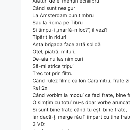
Alături de ei mențin echilibru
Când sunt nesigur
La Amsterdam pun timbru
Sau la Roma pe Tibru
Și timpu-i „marfă-n loc?”, îl vezi?
Tipărit în riduri
Asta brigada face artă solidă
Oțel, piatră, mituri,
De-aia nu las nimicuri
Să-mi strice tripu’
Trec tot prin filtru
Când rulez filme ca Ion Caramitru, frate zi
Ref:2x
Când vorbim la modu’ ce faci frate, bine f
O simțim cu totu’ nu-s doar vorbe arunca
Și sunt bine frate când tu ești bine frate,
Iar dacă-ți merge rău îl împart cu tine frat
3 VD: