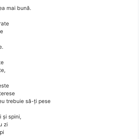
ea mai bună.
rate
te
e.
te
te,
este
terese
eu trebuie să-ți pese
 și spini,
u zi
pi