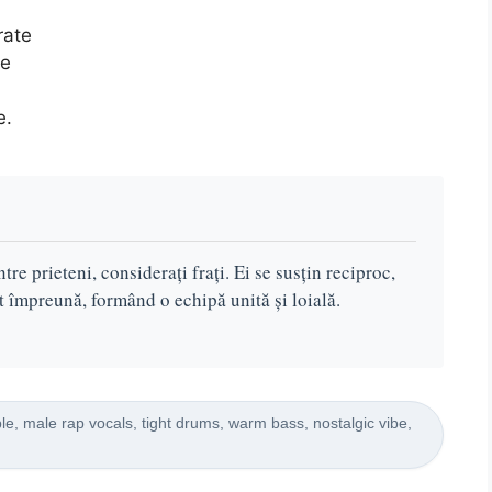
rate
te
e.
re prieteni, considerați frați. Ei se susțin reciproc,
ut împreună, formând o echipă unită și loială.
e, male rap vocals, tight drums, warm bass, nostalgic vibe,