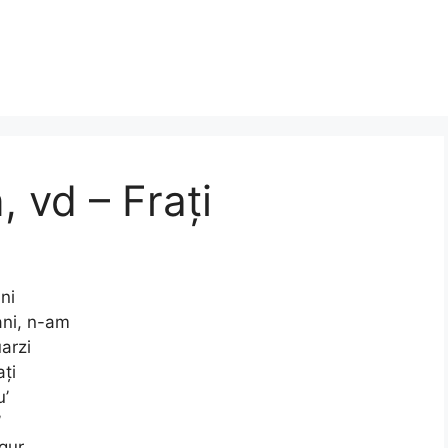
 vd – Frați
ni
ani, n-am
arzi
ați
u’
’
gur