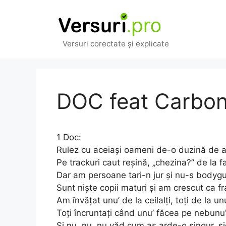
Sari
la
conținut
Versuri corectate și explicate
DOC feat Carbon,
1 Doc:
Rulez cu aceiași oameni de-o duzină de a
Pe trackuri caut reșină, „chezina?” de la f
Dar am persoane tari-n jur și nu-s bodygu
Sunt niște copii maturi și am crescut ca fr
Am învățat unu’ de la ceilalți, toți de la un
Toți încruntați când unu’ făcea pe nebunu
Și nu, nu, nu văd cum aș arde-o singur, si