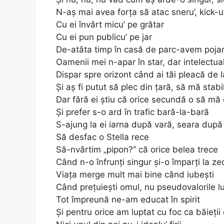
N-aș mai avea forța să atac sneru’, kick-u
Cu ei învârt micu’ pe grătar
Cu ei pun publicu’ pe jar
De-atâta timp în casă de parc-avem poja
Oamenii mei n-apar în star, dar intelectua
Dispar spre orizont când ai tăi pleacă de l
Și aș fi putut să plec din țară, să mă stabi
Dar fără ei știu că orice secundă o să mă
Și prefer s-o ard în trafic bară-la-bară
S-ajung la ei iarna după vară, seara după
Să desfac o Stella rece
Să-nvârtim „pipon?” că orice belea trece
Când n-o înfrunți singur și-o împarți la ze
Viața merge mult mai bine când iubești
Când prețuiești omul, nu pseudovalorile l
Tot împreună ne-am educat în spirit
Și pentru orice am luptat cu foc ca băieții 