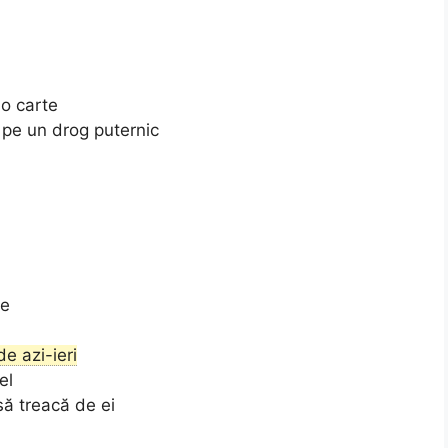
 o carte
 pe un drog puternic
te
e azi-ieri
el
să treacă de ei