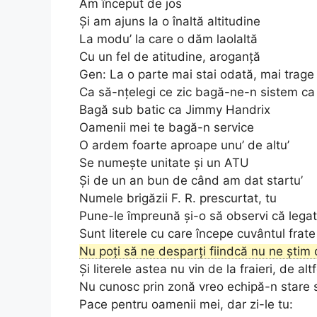
Am început de jos
Și am ajuns la o înaltă altitudine
La modu’ la care o dăm laolaltă
Cu un fel de atitudine, aroganță
Gen: La o parte mai stai odată, mai trage
Ca să-nțelegi ce zic bagă-ne-n sistem ca
Bagă sub batic ca Jimmy Handrix
Oamenii mei te bagă-n service
O ardem foarte aproape unu’ de altu’
Se numește unitate și un ATU
Și de un an bun de când am dat startu’
Numele brigăzii F. R. prescurtat, tu
Pune-le împreună și-o să observi că lega
Sunt literele cu care începe cuvântul frate
Nu poți să ne desparți fiindcă nu ne știm d
Și literele astea nu vin de la fraieri, de altf
Nu cunosc prin zonă vreo echipă-n stare 
Pace pentru oamenii mei, dar zi-le tu: