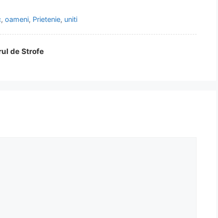
c
,
oameni
,
Prietenie
,
uniti
rul de Strofe