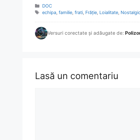
Categorii
DOC
Etichete
echipa
,
familie
,
frati
,
Frăție
,
Loialitate
,
Nostalgi
Versuri corectate și adăugate de:
Polizo
Lasă un comentariu
Comentariu