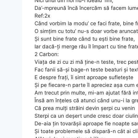
Nici unul din noi nu-i idealu’ firii,
Da’-mpreună încă încercăm să facem lum
Ref:2x
Când vorbim la modu’ ce faci frate, bine f
O simțim cu totu’ nu-s doar vorbe arunca
Și sunt bine frate când tu ești bine frate,
Iar dacă-ți merge rău îl împart cu tine frat
2 Carbon:
Viața de zi cu zi mă ține-n teste, trec pes
Fac fanii să-și bage-n teste beaturi și tex
E despre frați, îi simt aproape sufletește
Și pe fiecare-n parte îl apreciez așa cum 
Am trecut prin multe, mi-am ajutat fără in
Însă am înțeles că atunci când unu-i la gr
Că prea mulți străini devin șerpi cu venin
Sterpi ca un deșert unde cresc doar ciulini
De-aia țin tovarășii aproape fie noapte sa
Și toate problemele să dispară-n cât ai cli