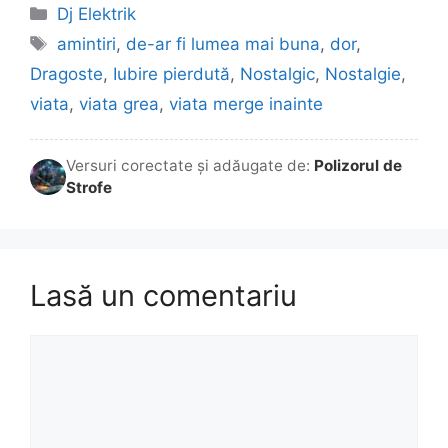
Categorii
Dj Elektrik
Etichete
amintiri
,
de-ar fi lumea mai buna
,
dor
,
Dragoste
,
Iubire pierdută
,
Nostalgic
,
Nostalgie
,
viata
,
viata grea
,
viata merge inainte
Versuri corectate și adăugate de:
Polizorul de
Strofe
Lasă un comentariu
Comentariu