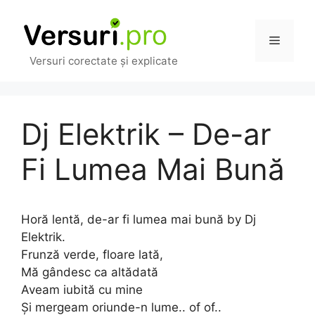
Sari
la
Meniu
conținut
Versuri corectate și explicate
Dj Elektrik – De-ar
Fi Lumea Mai Bună
Horă lentă, de-ar fi lumea mai bună by Dj
Elektrik.
Frunză verde, floare lată,
Mă gândesc ca altădată
Aveam iubită cu mine
Și mergeam oriunde-n lume.. of of..