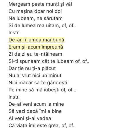
Mergeam peste munți și văi
Cu mașina doar noi doi
Ne iubeam, ne sărutam
Și de lumea rea uitam, of, of..
Instr.
De-ar fi lumea mai bună
Eram și-acum împreună
Zi de zi eu te-ntâlneam
Și-ți spuneam cât te iubeam of, of..
Dar ție nu ți-a plăcut
Nu ai vrut nici un minut
Nici măcar să te gândești
Pe mine să mă iubești of, of…
Instr.
De-ai veni acum la mine
Să vezi dacă îmi e bine
Ai veni și-ai vedea
Că viața îmi este grea, of, of..