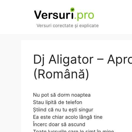
Sari
la
conținut
Versuri corectate și explicate
Dj Aligator – Ap
(Română)
Nu pot să dorm noaptea
Stau lipită de telefon
Știind că nu tu ești singur
Ea este chiar acolo lângă tine
Încerc doar să ascund
Toate lucrurile care le simt în mine