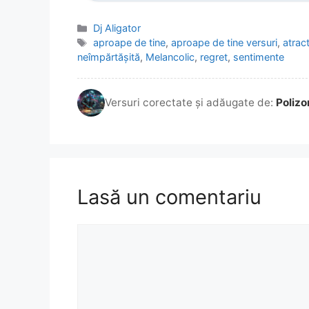
Categorii
Dj Aligator
Etichete
aproape de tine
,
aproape de tine versuri
,
atract
neîmpărtășită
,
Melancolic
,
regret
,
sentimente
Versuri corectate și adăugate de:
Polizo
Lasă un comentariu
Comentariu