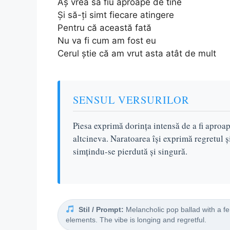
Aș vrea să fiu aproape de tine
Și să-ți simt fiecare atingere
Pentru că această fată
Nu va fi cum am fost eu
Cerul știe că am vrut asta atât de mult
SENSUL VERSURILOR
Piesa exprimă dorința intensă de a fi aproap
altcineva. Naratoarea își exprimă regretul ș
simțindu-se pierdută și singură.
Stil / Prompt:
Melancholic pop ballad with a fem
elements. The vibe is longing and regretful.