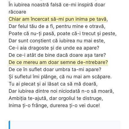
În iubirea noastră falsă ce-mi inspiră doar
răcoare
Chiar am încercat să-mi pun inima pe tavă
,
Dar felul tău de a fi, pentru mine e otravă,
Poate că nu-ți pasă, poate că-i trecut și peste,
Dar sunt conștient că iubirea nu mai este,
Ce-i aia dragoste și de unde ea apare?
De ce-i atât de bine dacă doare așa tare?
De ce mereu am doar semne de-ntrebare?
De ce în suflet doar umbra ta-mi apare?
Și sufletul îmi plânge, că nu mai am scăpare.
Tu ai plecat și ai lăsat ca să mă doară,
Dar iubirea dintre noi niciodată n-o să moară,
Ambiția te-ajută, dar orgoliul te distruge,
Inima ți-o frânge, durerea ți-o vei duce!