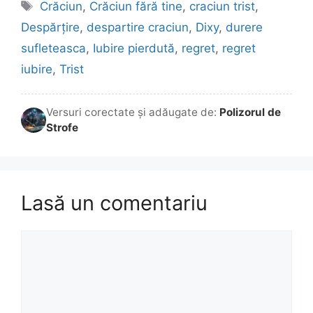
Etichete
Crăciun
,
Crăciun fără tine
,
craciun trist
,
Despărțire
,
despartire craciun
,
Dixy
,
durere
sufleteasca
,
Iubire pierdută
,
regret
,
regret
iubire
,
Trist
Versuri corectate și adăugate de:
Polizorul de
Strofe
Lasă un comentariu
Comentariu