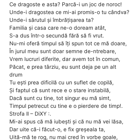
Ce dragoste e asta? Parcă-i un joc de noroc!
Unde-i dragostea ce mi-ai promis-o tu cândva?
Unde-i sărutul și îmbrățișarea ta?
Familia și casa care ne-o doream atât,
S-a dus într-o secundă fără să fi vrut.
Nu-mi oferă timpul să îți spun tot ce mă doare,
În jurul meu sunt doar semne de-ntrebare,
Vrem lucruri diferite, dar avem tot în comun,
Păcat, e prea târziu, eu sunt deja pe un alt
drum
Tu ești prea dificilă cu un suflet de copilă,
Și faptul că sunt rece e o stare instabilă,
Dacă sunt cu tine, tot singur eu mă simt,
Timpul petrecut cu tine e o pierdere de timp!.
Strofa II – DiXY :.
Mi-ai spus că mă iubești și că nu mă vei lăsa,
Dar uite că-i făcut-o, e fix greșeala ta,
Uită-mă te rog, nu mai cred în vorbe goale,