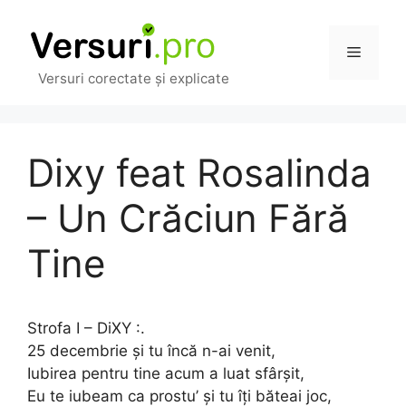
Sari
la
Meniu
conținut
Versuri corectate și explicate
Dixy feat Rosalinda
– Un Crăciun Fără
Tine
Strofa I – DiXY :.
25 decembrie și tu încă n-ai venit,
Iubirea pentru tine acum a luat sfârșit,
Eu te iubeam ca prostu’ și tu îți băteai joc,