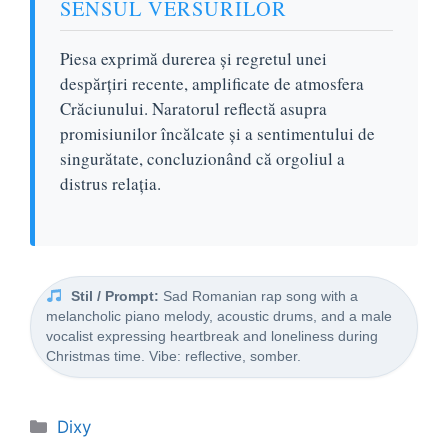
SENSUL VERSURILOR
Piesa exprimă durerea și regretul unei
despărțiri recente, amplificate de atmosfera
Crăciunului. Naratorul reflectă asupra
promisiunilor încălcate și a sentimentului de
singurătate, concluzionând că orgoliul a
distrus relația.
Stil / Prompt:
Sad Romanian rap song with a
melancholic piano melody, acoustic drums, and a male
vocalist expressing heartbreak and loneliness during
Christmas time. Vibe: reflective, somber.
Categorii
Dixy