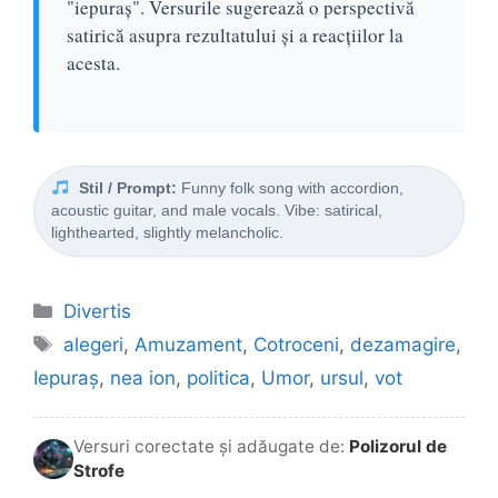
"iepuraș". Versurile sugerează o perspectivă
satirică asupra rezultatului și a reacțiilor la
acesta.
Stil / Prompt:
Funny folk song with accordion,
acoustic guitar, and male vocals. Vibe: satirical,
lighthearted, slightly melancholic.
Categorii
Divertis
Etichete
alegeri
,
Amuzament
,
Cotroceni
,
dezamagire
,
Iepuraș
,
nea ion
,
politica
,
Umor
,
ursul
,
vot
Versuri corectate și adăugate de:
Polizorul de
Strofe