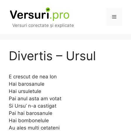
Sari
la
Meniu
conținut
Versuri corectate și explicate
Divertis – Ursul
E crescut de nea Ion
Hai barosanule
Hai ursuletule
Pai anul asta am votat
Si Ursu’ n-a castigat
Pai hai barosanule
Hai bombonelule
Au ales multi cetateni