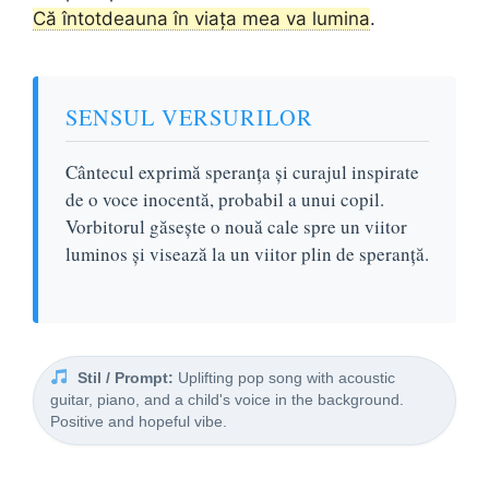
Că întotdeauna în viața mea va lumina
.
SENSUL VERSURILOR
Cântecul exprimă speranța și curajul inspirate
de o voce inocentă, probabil a unui copil.
Vorbitorul găsește o nouă cale spre un viitor
luminos și visează la un viitor plin de speranță.
Stil / Prompt:
Uplifting pop song with acoustic
guitar, piano, and a child's voice in the background.
Positive and hopeful vibe.