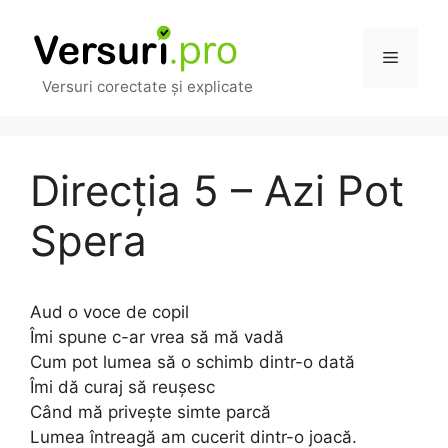
Sari
la
Meniu
conținut
Versuri corectate și explicate
Direcția 5 – Azi Pot
Spera
Aud o voce de copil
Îmi spune c-ar vrea să mă vadă
Cum pot lumea să o schimb dintr-o dată
Îmi dă curaj să reușesc
Când mă privește simte parcă
Lumea întreagă am cucerit dintr-o joacă.