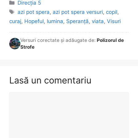
Categorii
Direcția 5
Etichete
azi pot spera
,
azi pot spera versuri
,
copil
,
curaj
,
Hopeful
,
lumina
,
Speranță
,
viata
,
Visuri
Versuri corectate și adăugate de:
Polizorul de
Strofe
Lasă un comentariu
Comentariu