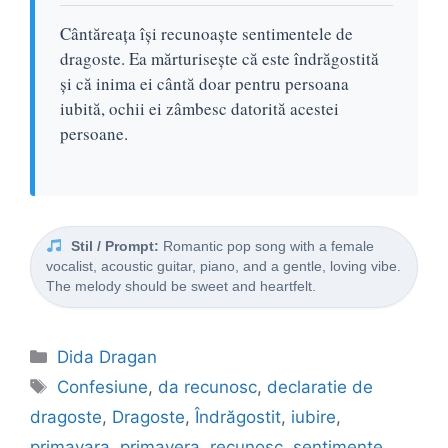
Cântăreața își recunoaște sentimentele de
dragoste. Ea mărturisește că este îndrăgostită
și că inima ei cântă doar pentru persoana
iubită, ochii ei zâmbesc datorită acestei
persoane.
Stil / Prompt:
Romantic pop song with a female
vocalist, acoustic guitar, piano, and a gentle, loving vibe.
The melody should be sweet and heartfelt.
Categorii
Dida Dragan
Etichete
Confesiune
,
da recunosc
,
declaratie de
dragoste
,
Dragoste
,
Îndrăgostit
,
iubire
,
primavara
,
primavera
,
recunosc
,
sentimente