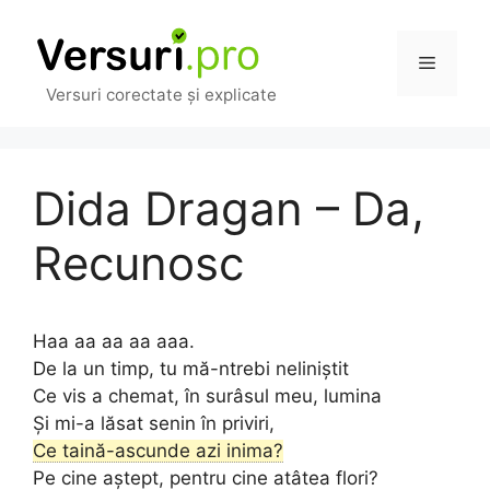
Sari
la
Meniu
conținut
Versuri corectate și explicate
Dida Dragan – Da,
Recunosc
Haa aa aa aa aaa.
De la un timp, tu mă-ntrebi neliniștit
Ce vis a chemat, în surâsul meu, lumina
Și mi-a lăsat senin în priviri,
Ce taină-ascunde azi inima?
Pe cine aștept, pentru cine atâtea flori?