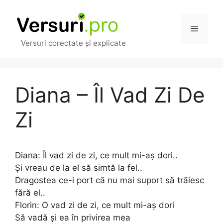
Sari
la
Meniu
conținut
Versuri corectate și explicate
Diana – Îl Vad Zi De
Zi
Diana: Îl vad zi de zi, ce mult mi-aș dori..
Și vreau de la el să simtă la fel..
Dragostea ce-i port că nu mai suport să trăiesc
fără el..
Florin: O vad zi de zi, ce mult mi-aș dori
Să vadă și ea în privirea mea