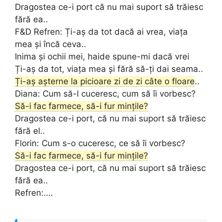
Dragostea ce-i port că nu mai suport să trăiesc
fără ea..
F&D Refren: Ți-aș da tot dacă ai vrea, viața
mea și încă ceva..
Inima și ochii mei, haide spune-mi dacă vrei
Ți-aș da tot, viața mea și fără să-ți dai seama..
Ți-aș așterne la picioare zi de zi câte o floare
..
Diana: Cum să-l cuceresc, cum să îi vorbesc?
Să-i fac farmece, să-i fur mințile?
Dragostea ce-i port, că nu mai suport să trăiesc
fără el..
Florin: Cum s-o cuceresc, ce să îi vorbesc?
Să-i fac farmece, să-i fur mințile?
Dragostea ce-i port, că nu mai suport să trăiesc
fără ea..
Refren:….