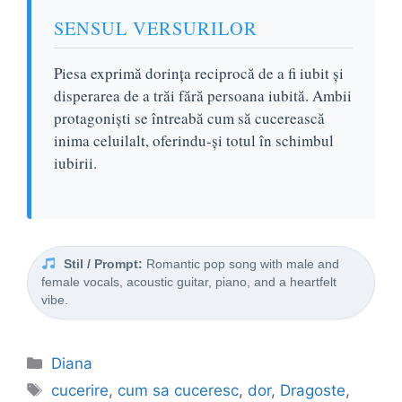
SENSUL VERSURILOR
Piesa exprimă dorința reciprocă de a fi iubit și
disperarea de a trăi fără persoana iubită. Ambii
protagoniști se întreabă cum să cucerească
inima celuilalt, oferindu-și totul în schimbul
iubirii.
Stil / Prompt:
Romantic pop song with male and
female vocals, acoustic guitar, piano, and a heartfelt
vibe.
Categorii
Diana
Etichete
cucerire
,
cum sa cuceresc
,
dor
,
Dragoste
,