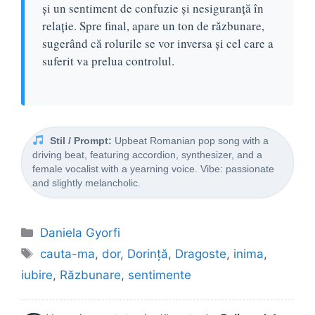
și un sentiment de confuzie și nesiguranță în
relație. Spre final, apare un ton de răzbunare,
sugerând că rolurile se vor inversa și cel care a
suferit va prelua controlul.
Stil / Prompt:
Upbeat Romanian pop song with a
driving beat, featuring accordion, synthesizer, and a
female vocalist with a yearning voice. Vibe: passionate
and slightly melancholic.
Categorii
Daniela Gyorfi
Etichete
cauta-ma
,
dor
,
Dorință
,
Dragoste
,
inima
,
iubire
,
Răzbunare
,
sentimente