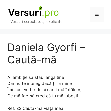
Sari
la
Meniu
conținut
Versuri corectate și explicate
Daniela Gyorfi –
Caută-mă
Ai ambiție să stau lângă tine
Dar nu te înțeleg dacă ții la mine
Îmi spui vorbe dulci când mă întâlnești
De mă faci să cred că tu mă iubești.
Ref: x2 Caută-mă viața mea,