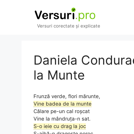
Sari
la
conținut
Versuri corectate și explicate
Daniela Condura
la Munte
Frunză verde, flori mărunte,
Vine badea de la munte
Călare pe-un cal roșcat
Vine la mândruța-n sat.
S-o ieie cu drag la joc
S-aibă-n dragoste noroc