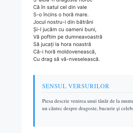
Că în satul cel din vale
S-o încins o horă mare.
Jocul nostru-i din bătrâni
Și-l jucăm cu oameni buni,
Vă poftim pe dumneavoastră
Să jucați la hora noastră
Că-i horă moldovenească,
Cu drag să vă-nveselească.
SENSUL VERSURILOR
Piesa descrie venirea unui tânăr de la munte 
un cântec despre dragoste, bucurie și celebr