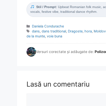
Stil / Prompt:
Upbeat Romanian folk music, aco
vocals, festive vibe, traditional dance rhythm.
Categorii
Daniela Condurache
Etichete
dans
,
dans traditional
,
Dragoste
,
hora
,
Moldov
de la munte
,
voie buna
Versuri corectate și adăugate de:
Polizo
Lasă un comentariu
Comentariu