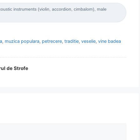
ustic instruments (violin, accordion, cimbalom), male
a
,
muzica populara
,
petrecere
,
traditie
,
veselie
,
vine badea
rul de Strofe