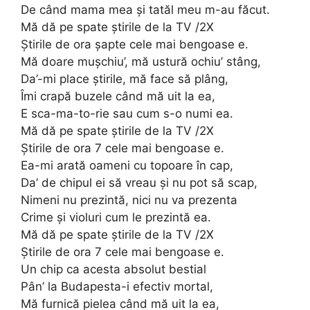
De când mama mea și tatăl meu m-au făcut.
Mă dă pe spate știrile de la TV /2X
Știrile de ora șapte cele mai bengoase e.
Mă doare mușchiu’, mă ustură ochiu’ stâng,
Da’-mi place știrile, mă face să plâng,
Îmi crapă buzele când mă uit la ea,
E sca-ma-to-rie sau cum s-o numi ea.
Mă dă pe spate știrile de la TV /2X
Știrile de ora 7 cele mai bengoase e.
Ea-mi arată oameni cu topoare în cap,
Da’ de chipul ei să vreau și nu pot să scap,
Nimeni nu prezintă, nici nu va prezenta
Crime și violuri cum le prezintă ea.
Mă dă pe spate știrile de la TV /2X
Știrile de ora 7 cele mai bengoase e.
Un chip ca acesta absolut bestial
Pân’ la Budapesta-i efectiv mortal,
Mă furnică pielea când mă uit la ea,