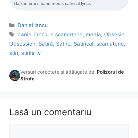
Balkan brass band meets satirical lyrics.
Categorii
Daniel Iancu
Etichete
daniel iancu
,
e scamatorie
,
media
,
Obsesie
,
Obsession
,
Satiră
,
Satire
,
Satirical
,
scamatorie
,
stiri
,
stirile tv
Versuri corectate și adăugate de:
Polizorul de
Strofe
Lasă un comentariu
Comentariu