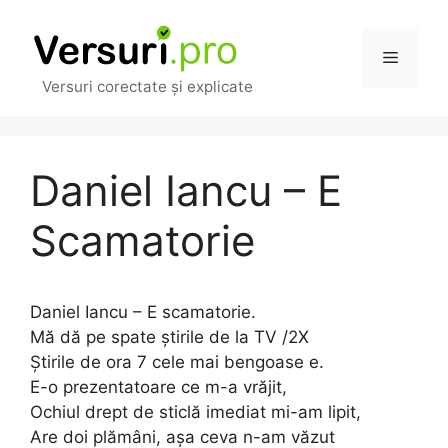
Sari
la
Meniu
conținut
Versuri corectate și explicate
Daniel Iancu – E
Scamatorie
Daniel Iancu – E scamatorie.
Mă dă pe spate știrile de la TV /2X
Știrile de ora 7 cele mai bengoase e.
E-o prezentatoare ce m-a vrăjit,
Ochiul drept de sticlă imediat mi-am lipit,
Are doi plămâni, așa ceva n-am văzut