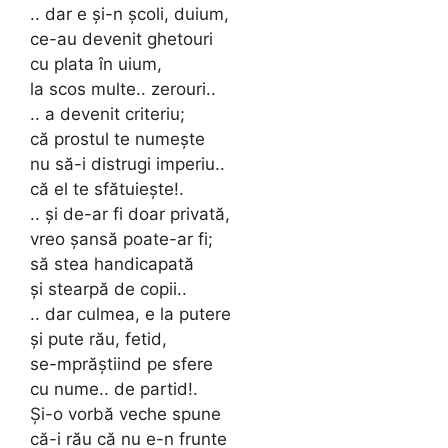
.. dar e și-n școli, duium,
ce-au devenit ghetouri
cu plata în uium,
la scos multe.. zerouri..
.. a devenit criteriu;
că prostul te numește
nu să-i distrugi imperiu..
că el te sfătuiește!.
.. și de-ar fi doar privată,
vreo șansă poate-ar fi;
să stea handicapată
și stearpă de copii..
.. dar culmea, e la putere
și pute rău, fetid,
se-mprăștiind pe sfere
cu nume.. de partid!.
Și-o vorbă veche spune
că-i rău că nu e-n frunte