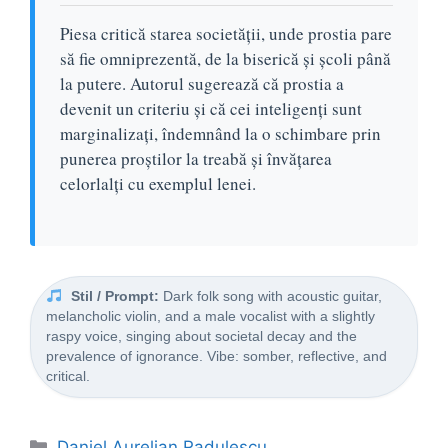
Piesa critică starea societății, unde prostia pare
să fie omniprezentă, de la biserică și școli până
la putere. Autorul sugerează că prostia a
devenit un criteriu și că cei inteligenți sunt
marginalizați, îndemnând la o schimbare prin
punerea proștilor la treabă și învățarea
celorlalți cu exemplul lenei.
Stil / Prompt:
Dark folk song with acoustic guitar,
melancholic violin, and a male vocalist with a slightly
raspy voice, singing about societal decay and the
prevalence of ignorance. Vibe: somber, reflective, and
critical.
Categorii
Daniel Aurelian Radulescu