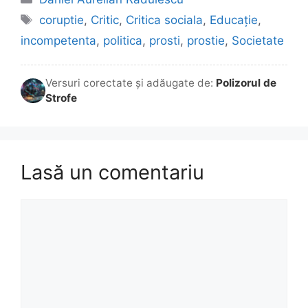
Etichete
coruptie
,
Critic
,
Critica sociala
,
Educație
,
incompetenta
,
politica
,
prosti
,
prostie
,
Societate
Versuri corectate și adăugate de:
Polizorul de
Strofe
Lasă un comentariu
Comentariu