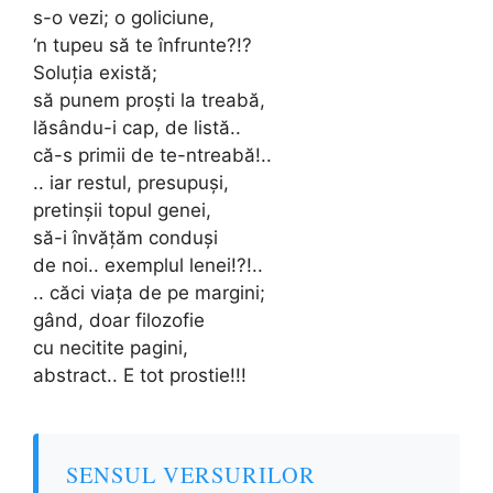
s-o vezi; o goliciune,
‘n tupeu să te înfrunte?!?
Soluția există;
să punem proști la treabă,
lăsându-i cap, de listă..
că-s primii de te-ntreabă!..
.. iar restul, presupuși,
pretinșii topul genei,
să-i învățăm conduși
de noi.. exemplul lenei!?!..
.. căci viața de pe margini;
gând, doar filozofie
cu necitite pagini,
abstract.. E tot prostie!!!
SENSUL VERSURILOR