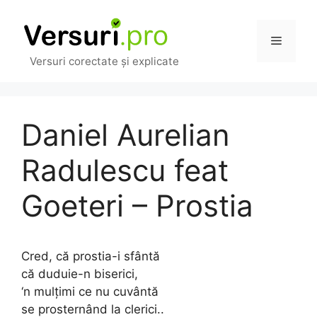
Sari
la
Meniu
conținut
Versuri corectate și explicate
Daniel Aurelian
Radulescu feat
Goeteri – Prostia
Cred, că prostia-i sfântă
că duduie-n biserici,
‘n mulțimi ce nu cuvântă
se prosternând la clerici..