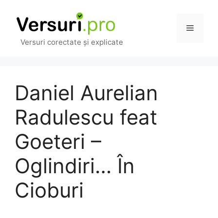
Sari
la
Meniu
conținut
Versuri corectate și explicate
Daniel Aurelian
Radulescu feat
Goeteri –
Oglindiri… În
Cioburi