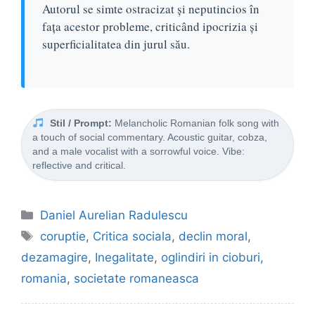
Autorul se simte ostracizat și neputincios în
fața acestor probleme, criticând ipocrizia și
superficialitatea din jurul său.
Stil / Prompt:
Melancholic Romanian folk song with
a touch of social commentary. Acoustic guitar, cobza,
and a male vocalist with a sorrowful voice. Vibe:
reflective and critical.
Categorii
Daniel Aurelian Radulescu
Etichete
coruptie
,
Critica sociala
,
declin moral
,
dezamagire
,
Inegalitate
,
oglindiri in cioburi
,
romania
,
societate romaneasca