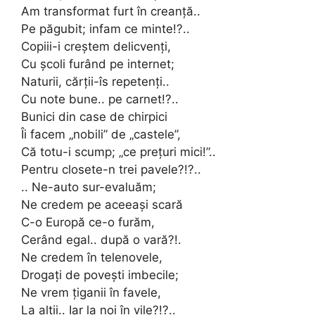
Am transformat furt în creanță..
Pe păgubit; infam ce minte!?..
Copiii-i creștem delicvenți,
Cu școli furând pe internet;
Naturii, cărții-îs repetenți..
Cu note bune.. pe carnet!?..
Bunici din case de chirpici
Îi facem „nobili” de „castele”,
Că totu-i scump; „ce prețuri mici!”..
Pentru closete-n trei pavele?!?..
.. Ne-auto sur-evaluăm;
Ne credem pe aceeași scară
C-o Europă ce-o furăm,
Cerând egal.. după o vară?!.
Ne credem în telenovele,
Drogați de povești imbecile;
Ne vrem țiganii în favele,
La alții.. Iar la noi în vile?!?..