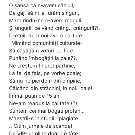
O șansă că n-avem căciuli,
De gaj, să ni le furăm singuri,
Mândrindu-ne c-avem moguli
Și ungurii, ce vând crâng.. crânguri!?!.
D-etnii, doar noi avem partide
-Mimând comunități culturale-
Să câștigăm voturi perfide..
Punând îmbogățiri la cale??.
Ne creștem tineret partinic,
La fel de fals, pe vorbe goale;
Să nu ne pierdem din empiric,
Călcând din străchini, în noi.. oale!.
În mai puțin de 15 ani
Ne-am readus la calitate (?);
Suntem cei mai bogați profani..
Maeștrii-n in studii.. plagiate.
.. Citim jurnale de scandal
De VIP-uri pline doar de țâțe.