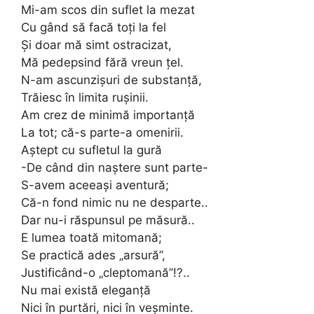
Mi-am scos din suflet la mezat
Cu gând să facă toți la fel
Și doar mă simt ostracizat,
Mă pedepsind fără vreun țel.
N-am ascunzișuri de substanță,
Trăiesc în limita rușinii.
Am crez de minimă importanță
La tot; că-s parte-a omenirii.
Aștept cu sufletul la gură
-De când din naștere sunt parte-
S-avem aceeași aventură;
Că-n fond nimic nu ne desparte..
Dar nu-i răspunsul pe măsură..
E lumea toată mitomană;
Se practică ades „arsură”,
Justificând-o „cleptomană”!?..
Nu mai există eleganță
Nici în purtări, nici în veșminte.