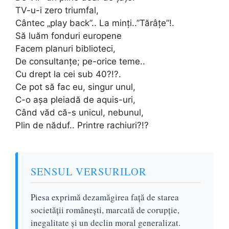
TV-u-i zero triumfal,
Cântec „play back”.. La minți..”Tărâțe”!.
Să luăm fonduri europene
Facem planuri biblioteci,
De consultanțe; pe-orice teme..
Cu drept la cei sub 40?!?.
Ce pot să fac eu, singur unul,
C-o așa pleiadă de aquis-uri,
Când văd că-s unicul, nebunul,
Plin de năduf.. Printre rachiuri?!?
SENSUL VERSURILOR
Piesa exprimă dezamăgirea față de starea
societății românești, marcată de corupție,
inegalitate și un declin moral generalizat.