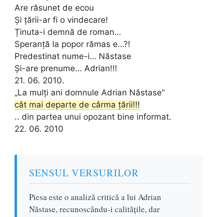
Are răsunet de ecou
Și țării-ar fi o vindecare!
Ținuta-i demnă de roman…
Speranță la popor rămas e…?!
Predestinat nume-i… Năstase
Și-are prenume… Adrian!!!
21. 06. 2010.
„La mulți ani domnule Adrian Năstase”
cât mai departe de cârma țării!!!
.. din partea unui opozant bine informat.
22. 06. 2010
SENSUL VERSURILOR
Piesa este o analiză critică a lui Adrian
Năstase, recunoscându-i calitățile, dar