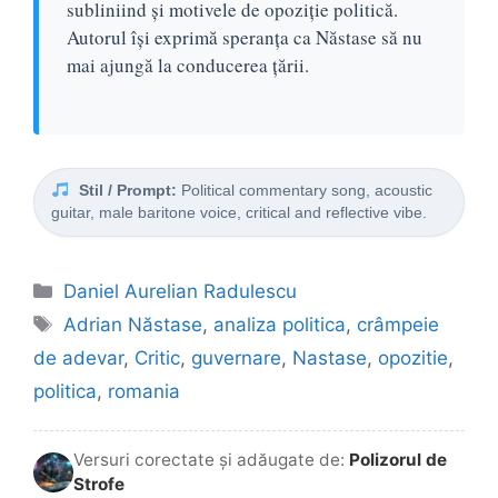
subliniind și motivele de opoziție politică.
Autorul își exprimă speranța ca Năstase să nu
mai ajungă la conducerea țării.
Stil / Prompt:
Political commentary song, acoustic
guitar, male baritone voice, critical and reflective vibe.
Categorii
Daniel Aurelian Radulescu
Etichete
Adrian Năstase
,
analiza politica
,
crâmpeie
de adevar
,
Critic
,
guvernare
,
Nastase
,
opozitie
,
politica
,
romania
Versuri corectate și adăugate de:
Polizorul de
Strofe