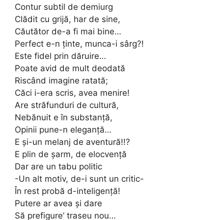
Contur subtil de demiurg
Clădit cu grijă, har de sine,
Căutător de-a fi mai bine…
Perfect e-n ținte, munca-i sârg?!
Este fidel prin dăruire…
Poate avid de mult deodată
Riscând imagine ratată;
Căci i-era scris, avea menire!
Are străfunduri de cultură,
Nebănuit e în substanță,
Opinii pune-n eleganță…
E și-un melanj de aventură!!?
E plin de șarm, de elocvență
Dar are un tabu politic
-Un alt motiv, de-i sunt un critic-
În rest probă d-inteligență!
Putere ar avea și dare
Să prefigure’ traseu nou…