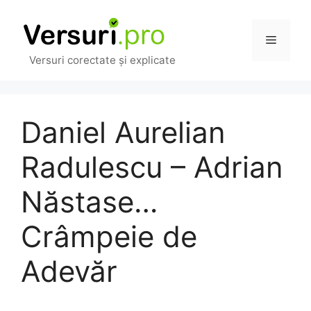
Sari
la
Meniu
conținut
Versuri corectate și explicate
Daniel Aurelian
Radulescu – Adrian
Năstase…
Crâmpeie de
Adevăr