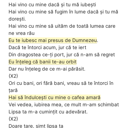
Hai vino cu mine dacă și tu mă iubești
Hai vino cu mine să fugim în lume dacă și tu mă
dorești.
Hai vino cu mine să uităm de toată lumea care
ne vrea rău
Eu te iubesc mai presus de Dumnezeu
.
Dacă te întorci acum, jur că te iert
Din dragostea ce-ți port, jur că n-am să regret
Eu înțeleg că banii te-au orbit
Dar nu înțeleg de ce m-ai părăsit.
(X2)
Ori cu bani, ori fără bani, vreau să te întorci în
țară
Hai să îndulcești cu mine o cafea amară
Vei vedea, iubirea mea, ce mult m-am schimbat
Lipsa ta m-a cumințit cu adevărat.
(X2)
Doare tare, simt lipsa ta