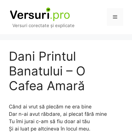
Sari
la
Meniu
conținut
Versuri corectate și explicate
Dani Printul
Banatului – O
Cafea Amară
Când ai vrut să plecăm ne era bine
Dar n-ai avut răbdare, ai plecat fără mine
Tu îmi jurai c-am să fiu doar al tău
Și ai luat pe altcineva în locul meu.