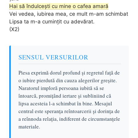
Hai să îndulcești cu mine o cafea amară
Vei vedea, iubirea mea, ce mult m-am schimbat
Lipsa ta m-a cumințit cu adevărat.
(X2)
SENSUL VERSURILOR
Piesa exprimă dorul profund și regretul față de
o iubire pierdută din cauza alegerilor greșite.
Naratorul imploră persoana iubită să se
întoarcă, promițând iertare și subliniind că
lipsa acesteia l-a schimbat în bine. Mesajul
central este speranța reîntoarcerii și dorința de
a reînnoda relația, indiferent de circumstanțele
materiale.