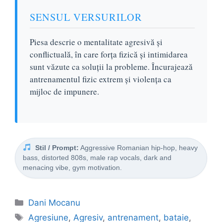
SENSUL VERSURILOR
Piesa descrie o mentalitate agresivă și
conflictuală, în care forța fizică și intimidarea
sunt văzute ca soluții la probleme. Încurajează
antrenamentul fizic extrem și violența ca
mijloc de impunere.
Stil / Prompt:
Aggressive Romanian hip-hop, heavy
bass, distorted 808s, male rap vocals, dark and
menacing vibe, gym motivation.
Categorii
Dani Mocanu
Etichete
Agresiune
,
Agresiv
,
antrenament
,
bataie
,