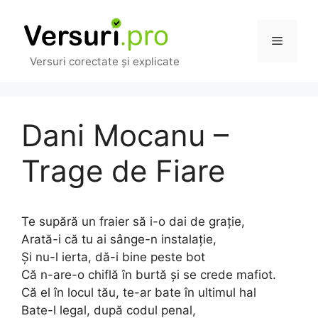
Sari
la
Meniu
conținut
Versuri corectate și explicate
Dani Mocanu –
Trage de Fiare
Te supără un fraier să i-o dai de grație,
Arată-i că tu ai sânge-n instalație,
Și nu-l ierta, dă-i bine peste bot
Că n-are-o chiflă în burtă și se crede mafiot.
Că el în locul tău, te-ar bate în ultimul hal
Bate-l legal, după codul penal,