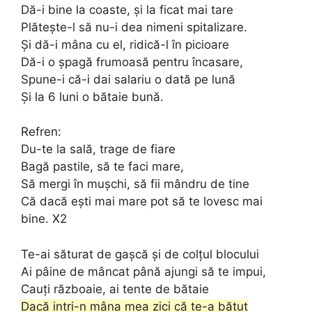
Dă-i bine la coaste, și la ficat mai tare
Plătește-l să nu-i dea nimeni spitalizare.
Și dă-i mâna cu el, ridică-l în picioare
Dă-i o șpagă frumoasă pentru încasare,
Spune-i că-i dai salariu o dată pe lună
Și la 6 luni o bătaie bună.
Refren:
Du-te la sală, trage de fiare
Bagă pastile, să te faci mare,
Să mergi în mușchi, să fii mândru de tine
Că dacă ești mai mare pot să te lovesc mai
bine. X2
Te-ai săturat de gașcă și de colțul blocului
Ai pâine de mâncat până ajungi să te impui,
Cauți războaie, ai tente de bătaie
Dacă intri-n mâna mea zici că te-a bătut