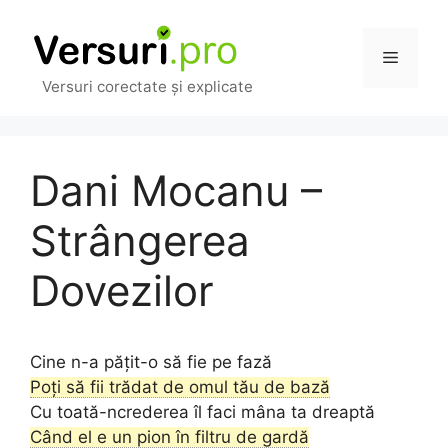
Sari
la
Meniu
conținut
Versuri corectate și explicate
Dani Mocanu –
Strângerea
Dovezilor
Cine n-a pățit-o să fie pe fază
Poți să fii trădat de omul tău de bază
Cu toată-ncrederea îl faci mâna ta dreaptă
Când el e un pion în filtru de gardă