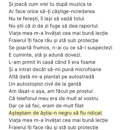
Și joacă cum vrei tu după muzica ta
Ar face orice să-ți câștige-ncrederea
Nu te ferești, îl lași să vadă totul
Nu știi că zi de zi fuge să dea raportul.
Viața mea m-a învățat cea mai bună lecție
Fraierul îți face rău și stă sub protecție
Se poartă frumos, n-ai cu ce să-l suspectezi
E cuminte, stă și adună dovezi.
L-am primit în casă când îi era foame
Și a intrat decât să-mi pună microfoane
Altă dată mi-a plantat pe autostradă
Un autostopist civil de la gardă
Am lăsat-o așa, am făcut pe prostul
Că telefonul meu era de mult al vostru
Dar ce să fac, eram de mult filat
Așteptam de ăștia-n negru să fiu ridicat
.
Viața mea m-a învățat cea mai bună lecție
Fraierul îți face rău și stă sub protecție