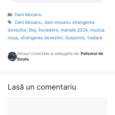
Categorii
Dani Mocanu
Etichete
Dani Mocanu
,
dani mocanu strangerea
dovezilor
,
filaj
,
Încredere
,
manele 2024
,
muzica
noua
,
strangerea dovezilor
,
Suspicios
,
tradare
Versuri corectate și adăugate de:
Polizorul de
Strofe
Lasă un comentariu
Comentariu