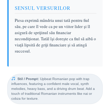
SENSUL VERSURILOR
Piesa exprimă mândria unui tată pentru fiul
său, pe care îl vede ca pe un viitor lider și îl
asigură de sprijinul său financiar
necondiționat. Tatăl își dorește ca fiul să aibă o
viață lipsită de griji financiare și să atingă
succesul.
Stil / Prompt:
Upbeat Romanian pop with trap
influences, featuring a confident male vocal, synth
melodies, heavy bass, and a driving drum beat. Add a
touch of traditional Romanian instruments like nai or
cobza for texture.