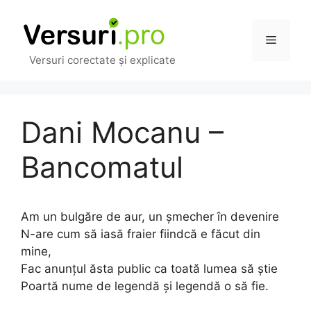
Sari
la
Meniu
conținut
Versuri corectate și explicate
Dani Mocanu –
Bancomatul
Am un bulgăre de aur, un șmecher în devenire
N-are cum să iasă fraier fiindcă e făcut din
mine,
Fac anunțul ăsta public ca toată lumea să știe
Poartă nume de legendă și legendă o să fie.