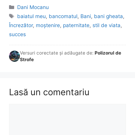
Categorii
Dani Mocanu
Etichete
baiatul meu
,
bancomatul
,
Bani
,
bani gheata
,
Încrezător
,
moștenire
,
paternitate
,
stil de viata
,
succes
Versuri corectate și adăugate de:
Polizorul de
Strofe
Lasă un comentariu
Comentariu