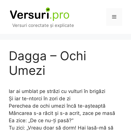
Sari
la
Meniu
conținut
Versuri corectate și explicate
Dagga – Ochi
Umezi
Iar ai umblat pe străzi cu vulturi în brigăzi
Și iar te-ntorci în zori de zi
Perechea de ochi umezi încă te-așteaptă
Mâncarea s-a răcit și s-a acrit, zace pe masă
Ea zice: „De ce nu-ți pasă?”
Tu zici: „Vreau doar să dorm! Hai lasă-mă să