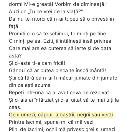
dorm! Mi-e greață! Vorbim de dimineață.”
Auzi un „Tu ce vrei de la viață?”
Da’ nu te-ntorci că n-ai tupeu să o privești în
față
Promiți c-o să te schimbi, te minți pe tine
O minți pe ea. Eziți, îi întâlnești însă privirea
Oare mai are ea puterea să ierte și de data
asta?
Și d-asta ți-e cam frică!
Gându’ că ar putea pleca te înspăimântă!
Știi că fără ea n-ai fi măcar jumate din jumate
din ce ești acuma
Repeți într-una că ai avut ceva de rezolvat
Și d-aia ai întârziat și c-ai uitat să te mai uiți la
ceas.
Ochi umezi, căprui, albaștrii, negrii sau verzi
Printre lacrimi, spune-mi că mă vezi
Plini de lacrimi, ochii mă privesc grei și umezi