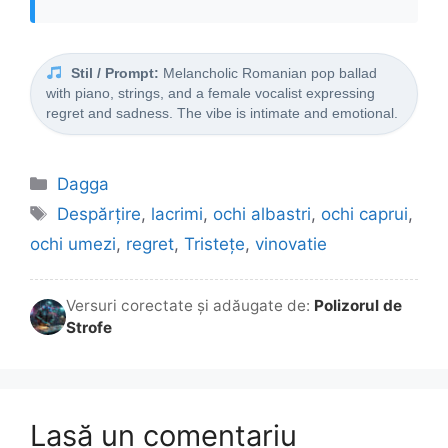
Stil / Prompt:
Melancholic Romanian pop ballad
with piano, strings, and a female vocalist expressing
regret and sadness. The vibe is intimate and emotional.
Categorii
Dagga
Etichete
Despărțire
,
lacrimi
,
ochi albastri
,
ochi caprui
,
ochi umezi
,
regret
,
Tristețe
,
vinovatie
Versuri corectate și adăugate de:
Polizorul de
Strofe
Lasă un comentariu