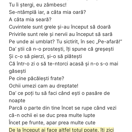
Tu îi ștergi, eu zâmbesc!
Se-ntâmplă iar, a câta mia oară?
A câta mia seară?
Cuvintele sunt grele și-au început să doară
Privirile sunt rele și nervii au început să sară
Pe unde ai umblat? Tu sictirit, în sec „Pe-afară!”
Da’ știi că n-o prostești, îți spune că greșești
Și c-o să pierzi, și-o să plătești
Că într-o zi o să te-ntorci acasă și n-o s-o mai
găsești
Pe cine păcălești frate?
Ochii umezi cam au dreptate!
Da’ ce poți tu să faci când ești o pasăre de
noapte
Parcă o parte din tine încet se rupe când vezi
că-n ochii ei se duc prea multe lupte
Încet pe frunte, apar prea multe cute
De la început ai face altfel totul poate, îți zici